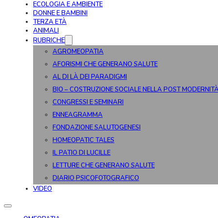
ECOLOGIA E AMBIENTE
DONNE E BAMBINI
TERZA ETÀ
ANIMALI
RUBRICHE
AGROMEOPATIA
AFORISMI CHE GENERANO SALUTE
AL DI LÀ DEI PARADIGMI
BIO – COSTRUZIONE SOCIALE NELLA POST MODERNIT
CONGRESSI E SEMINARI
ENNEAGRAMMA
FONDAZIONE SALUTOGENESI
HOMEOPATIC TALES
IL PATIO DI LUCILLE
LETTURE CHE GENERANO SALUTE
DIARIO PSICOFOTOGRAFICO
VIDEO