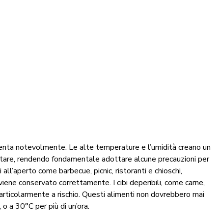
 aumenta notevolmente. Le alte temperature e l’umidità creano un
entare, rendendo fondamentale adottare alcune precauzioni per
all’aperto come barbecue, picnic, ristoranti e chioschi,
 viene conservato correttamente. I cibi deperibili, come carne,
o particolarmente a rischio. Questi alimenti non dovrebbero mai
 o a 30°C per più di un’ora.