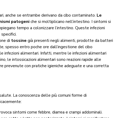
tari, anche se entrambe derivano da cibo contaminato.
Le
nismi patogeni
che si moltiplicano nell’intestino. I sintomi si
mpiegano tempo a colonizzare l’intestino. Queste infezioni
specifici.
one di
tossine
già presenti negli alimenti, prodotte da batteri
te, spesso entro poche ore dall’ingestione del cibo
infezioni alimentari. Infatti, mentre le infezioni alimentari
no, le intossicazioni alimentari sono reazioni rapide alle
re prevenute con pratiche igieniche adeguate e una corretta
 salute. La conoscenza delle più comuni forme di
ficacemente:
rovoca sintomi come febbre, diarrea e crampi addominali.