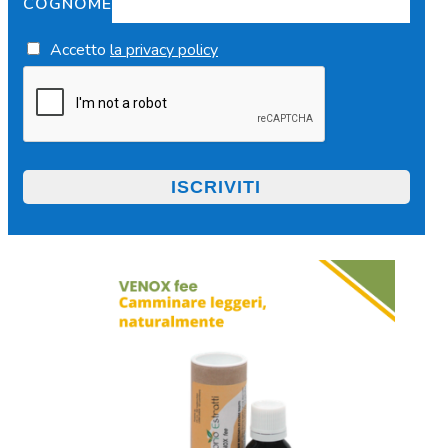
COGNOME
Accetto
la privacy policy