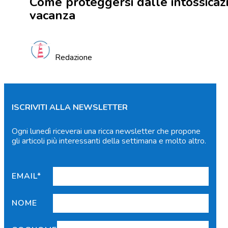
Come proteggersi dalle intossicazi
vacanza
Redazione
ISCRIVITI ALLA NEWSLETTER
Ogni lunedì riceverai una ricca newsletter che propone
gli articoli più interessanti della settimana e molto altro.
EMAIL*
NOME