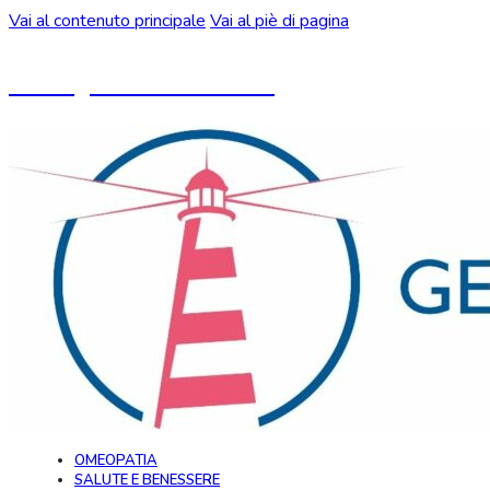
Vai al contenuto principale
Vai al piè di pagina
Un blog ideato da CeMON
OMEOPATIA
SALUTE E BENESSERE