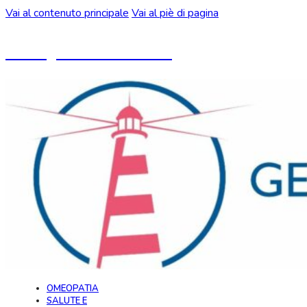
Vai al contenuto principale
Vai al piè di pagina
Un blog ideato da CeMON
OMEOPATIA
SALUTE E