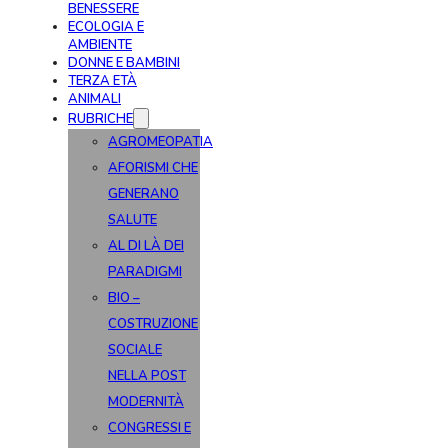
BENESSERE
ECOLOGIA E
AMBIENTE
DONNE E BAMBINI
TERZA ETÀ
ANIMALI
RUBRICHE
AGROMEOPATIA
AFORISMI CHE
GENERANO
SALUTE
AL DI LÀ DEI
PARADIGMI
BIO –
COSTRUZIONE
SOCIALE
NELLA POST
MODERNITÀ
CONGRESSI E