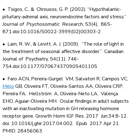
• Tsigos, C., & Chrousos, G. P. (2002). “Hypothalamic-
pituitary-adrenal axis, neuroendocrine factors and stress.”
Journal of Psychosomatic Research
, 53(4), 865-
871.doi:10.1016/S0022-3999(02)00303-2
• Lam, R. W., & Levitt, A. J. (2009). “The role of light in
the treatment of seasonal affective disorder.” Canadian
Journal of Psychiatry, 54(11), 746-
754.doi:10.1177/070674370905401105
• Faro ACN, Pereira-Gurgel VM, Salvatori R, Campos VC,
Melo
GB, Oliveira FT, Oliveira-Santos AA, Oliveira CRP,
Pereira FA, Hellström A, Oliveira-Neto LA, Valença
EHO, Aguiar-Oliveira MH. Ocular findings in adult subjects
with an inactivating mutation in GH releasing hormone
receptor gene. Growth Horm IGF Res. 2017 Jun;34:8-12.
doi: 10.1016/j.ghir.2017.04.002. Epub 2017 Apr 21.
PMID: 28456063.