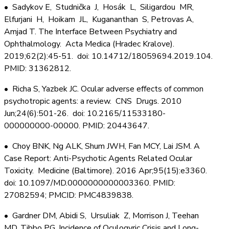
• Sadykov E, Studnička J, Hosák L, Siligardou MR,
Elfurjani H, Hoikam JL, Kugananthan S, Petrovas A,
Amjad T. The Interface Between Psychiatry and
Ophthalmology. Acta Medica (Hradec Kralove).
2019;62(2):45-51. doi: 10.14712/18059694.2019.104.
PMID: 31362812.
• Richa S, Yazbek JC. Ocular adverse effects of common
psychotropic agents: a review. CNS Drugs. 2010
Jun;24(6):501-26. doi: 10.2165/11533180-
000000000-00000. PMID: 20443647.
• Choy BNK, Ng ALK, Shum JWH, Fan MCY, Lai JSM. A
Case Report: Anti-Psychotic Agents Related Ocular
Toxicity. Medicine (Baltimore). 2016 Apr;95(15):e3360.
doi: 10.1097/MD.0000000000003360. PMID:
27082594; PMCID: PMC4839838.
• Gardner DM, Abidi S, Ursuliak Z, Morrison J, Teehan
MD, Tibbo PG. Incidence of Oculogyric Crisis and Long-