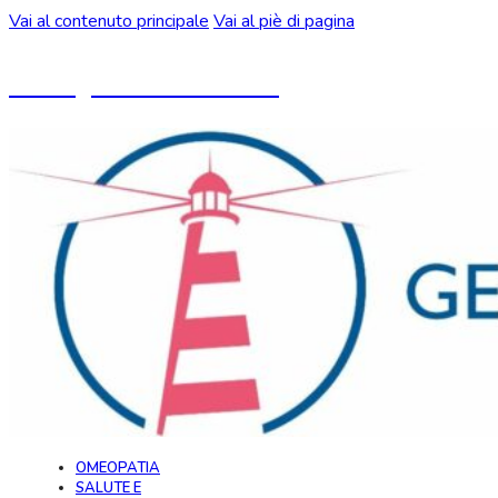
Vai al contenuto principale
Vai al piè di pagina
Un blog ideato da CeMON
OMEOPATIA
SALUTE E