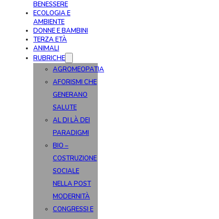
BENESSERE
ECOLOGIA E
AMBIENTE
DONNE E BAMBINI
TERZA ETÀ
ANIMALI
RUBRICHE
AGROMEOPATIA
AFORISMI CHE
GENERANO
SALUTE
AL DI LÀ DEI
PARADIGMI
BIO –
COSTRUZIONE
SOCIALE
NELLA POST
MODERNITÀ
CONGRESSI E