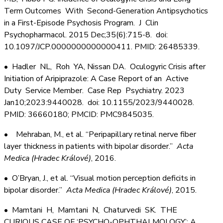
Term Outcomes With Second-Generation Antipsychotics
in a First-Episode Psychosis Program. J Clin
Psychopharmacol. 2015 Dec;35(6):715-8. doi:
10.1097/JCP.0000000000000411. PMID: 26485339.
• Hadler NL, Roh YA, Nissan DA. Oculogyric Crisis after
Initiation of Aripiprazole: A Case Report of an Active
Duty Service Member. Case Rep Psychiatry. 2023
Jan10;2023:9440028. doi: 10.1155/2023/9440028.
PMID: 36660180; PMCID: PMC9845035.
• Mehraban, M., et al. “Peripapillary retinal nerve fiber
layer thickness in patients with bipolar disorder.”
Acta
Medica (Hradec Králové)
, 2016.
• O’Bryan, J., et al. “Visual motion perception deficits in
bipolar disorder.”
Acta Medica (Hradec Králové)
, 2015.
• Mamtani H, Mamtani N, Chaturvedi SK. THE
CURIOUS CASE OF ‘PSYCHO-OPHTHALMOLOGY’: A