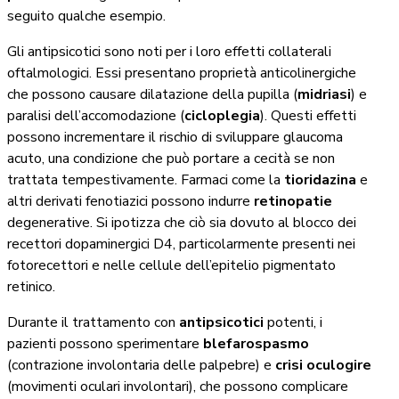
seguito qualche esempio.
Gli antipsicotici sono noti per i loro effetti collaterali
oftalmologici. Essi presentano proprietà anticolinergiche
che possono causare dilatazione della pupilla (
midriasi
) e
paralisi dell’accomodazione (
cicloplegia
). Questi effetti
possono incrementare il rischio di sviluppare glaucoma
acuto, una condizione che può portare a cecità se non
trattata tempestivamente. Farmaci come la
tioridazina
e
altri derivati fenotiazici possono indurre
retinopatie
degenerative. Si ipotizza che ciò sia dovuto al blocco dei
recettori dopaminergici D4, particolarmente presenti nei
fotorecettori e nelle cellule dell’epitelio pigmentato
retinico.
Durante il trattamento con
antipsicotici
potenti, i
pazienti possono sperimentare
blefarospasmo
(contrazione involontaria delle palpebre) e
crisi oculogire
(movimenti oculari involontari), che possono complicare