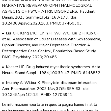
NARRATIVE REVIEW OF OPHTHALMOLOGICAL
ASPECTS OF PSYCHIATRIC DISORDERS. Psychiatr
Danub. 2023 Summer;35(2):163-173. doi:
10.24869/psyd.2023.163. PMID: 37480303.
• Liu CH, Kang EYC, Lin YH, Wu WC, Liu ZH, Kuo CF.
et al. Association of Ocular Diseases with Schizophrenia,
Bipolar Disorder, and Major Depressive Disorder: A
Retrospective Case-Control, Population-Based Study.
BMC Psychiatry. 2020; 20:486
• Kaeser HE. Drug-induced myasthenic syndromes. Acta
Neurol Scand Suppl. 1984;100:39-47. PMID: 6148832.
• Murphy A, Wilbur K. Phenytoin-diazepam interaction.
Ann Pharmacother. 2003 May;37(5):659-63. doi:
10.1345/aph.1C413. PMID: 12708941.
Le informazioni riportate in questa pagina hanno finalità
esclusivamente divulgativa e non sostituiscono la visita