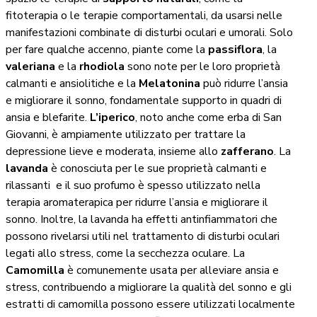
fitoterapia o le terapie comportamentali, da usarsi nelle
manifestazioni combinate di disturbi oculari e umorali. Solo
per fare qualche accenno, piante come la
passiflora
, la
valeriana
e la
rhodiola
sono note per le loro proprietà
calmanti e ansiolitiche e la
Melatonina
può ridurre l’ansia
e migliorare il sonno, fondamentale supporto in quadri di
ansia e blefarite.
L’iperico
, noto anche come erba di San
Giovanni, è ampiamente utilizzato per trattare la
depressione lieve e moderata, insieme allo
zafferano
. La
lavanda
è conosciuta per le sue proprietà calmanti e
rilassanti e il suo profumo è spesso utilizzato nella
terapia aromaterapica per ridurre l’ansia e migliorare il
sonno. Inoltre, la lavanda ha effetti antinfiammatori che
possono rivelarsi utili nel trattamento di disturbi oculari
legati allo stress, come la secchezza oculare. La
Camomilla
è comunemente usata per alleviare ansia e
stress, contribuendo a migliorare la qualità del sonno e gli
estratti di camomilla possono essere utilizzati localmente