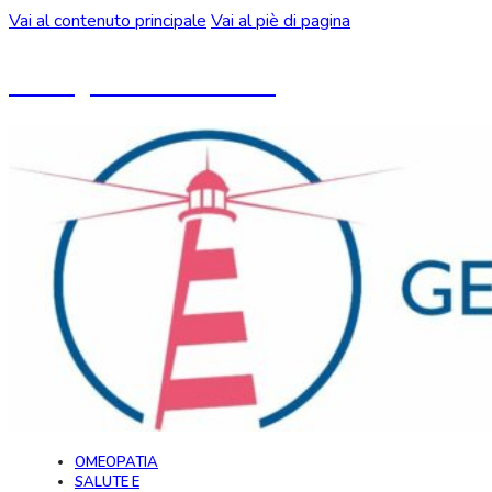
Vai al contenuto principale
Vai al piè di pagina
Un blog ideato da CeMON
OMEOPATIA
SALUTE E