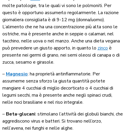
molte patologie, tra le quali vi sono le polmoniti. Per
questo è opportuno assumerlo regolarmente. La razione
giornaliera consigliata è di 9-12 mg (donna/uomo).
L’alimento che ne ha una concentrazione più alta sono le
ostriche, ma è presente anche in seppie o calamari, nel
tacchino, nelle uova o nel manzo. Anche una dieta vegana
può prevedere un giusto apporto, in quanto lo
zinco
è
presente nei germi di grano, nei semi oleosi di canapa o di
zucca, sesamo e girasole.
–
Magnesio
: ha proprietà antinfiammatorie. Per
assumerne senza sforzo la giusta quantità potete
mangiare 4 cucchiai di miglio decorticato o 4 cucchiai di
legumi secchi, ma è presente anche negli spinaci crudi,
nelle noci brasiliane e nel riso integrale.
–
Beta-glucani
: stimolano l’attività dei globuli bianchi, che
aggrediscono virus e batteri. Si trovano nell’orzo,
nell’avena, nei funghi e nelle alghe.