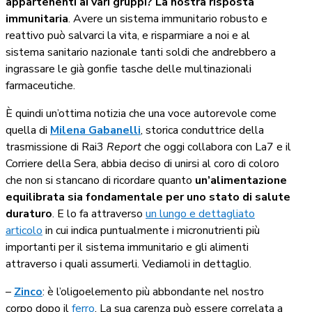
appartenenti ai vari gruppi? La nostra risposta
immunitaria
. Avere un sistema immunitario robusto e
reattivo può salvarci la vita, e risparmiare a noi e al
sistema sanitario nazionale tanti soldi che andrebbero a
ingrassare le già gonfie tasche delle multinazionali
farmaceutiche.
È quindi un’ottima notizia che una voce autorevole come
quella di
Milena Gabanelli
, storica conduttrice della
trasmissione di Rai3
Report
che oggi collabora con La7 e il
Corriere della Sera, abbia deciso di unirsi al coro di coloro
che non si stancano di ricordare quanto
un’alimentazione
equilibrata sia fondamentale per uno stato di salute
duraturo
. E lo fa attraverso
un lungo e dettagliato
articolo
in cui indica puntualmente i micronutrienti più
importanti per il sistema immunitario e gli alimenti
attraverso i quali assumerli. Vediamoli in dettaglio.
–
Zinco
: è l’oligoelemento più abbondante nel nostro
corpo dopo il
ferro
. La sua carenza può essere correlata a