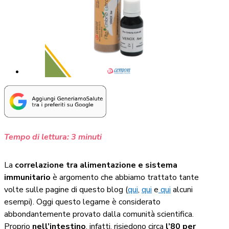
Tempo di lettura:
3
minuti
La
correlazione tra alimentazione e sistema
immunitario
è argomento che abbiamo trattato tante
volte sulle pagine di questo blog (
qui
,
qui
e
qui
alcuni
esempi). Oggi questo legame è considerato
abbondantemente provato dalla comunità scientifica.
Proprio
nell’intestino
, infatti, risiedono circa
l’80 per