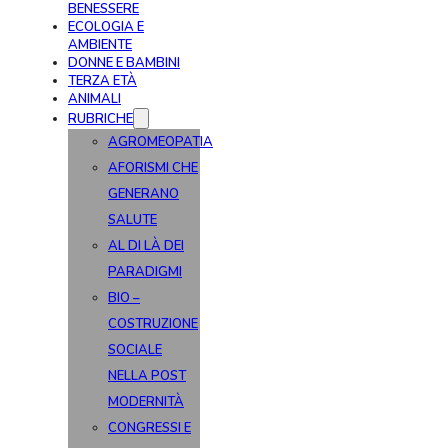
BENESSERE
ECOLOGIA E
AMBIENTE
DONNE E BAMBINI
TERZA ETÀ
ANIMALI
RUBRICHE
AGROMEOPATIA
AFORISMI CHE
GENERANO
SALUTE
AL DI LÀ DEI
PARADIGMI
BIO –
COSTRUZIONE
SOCIALE
NELLA POST
MODERNITÀ
CONGRESSI E