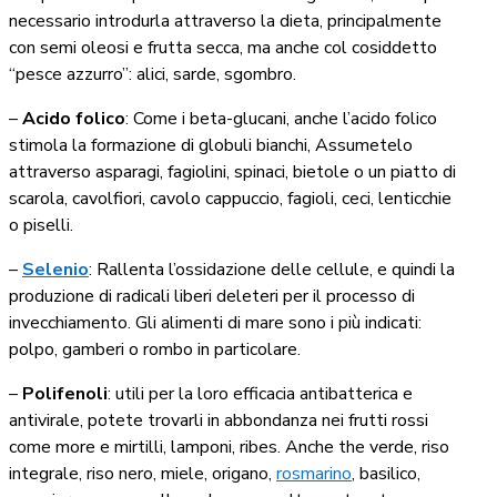
necessario introdurla attraverso la dieta, principalmente
con semi oleosi e frutta secca, ma anche col cosiddetto
“pesce azzurro”: alici, sarde, sgombro.
–
Acido folico
: Come i beta-glucani, anche l’acido folico
stimola la formazione di globuli bianchi, Assumetelo
attraverso asparagi, fagiolini, spinaci, bietole o un piatto di
scarola, cavolfiori, cavolo cappuccio, fagioli, ceci, lenticchie
o piselli.
–
Selenio
: Rallenta l’ossidazione delle cellule, e quindi la
produzione di radicali liberi deleteri per il processo di
invecchiamento. Gli alimenti di mare sono i più indicati:
polpo, gamberi o rombo in particolare.
–
Polifenoli
: utili per la loro efficacia antibatterica e
antivirale, potete trovarli in abbondanza nei frutti rossi
come more e mirtilli, lamponi, ribes. Anche the verde, riso
integrale, riso nero, miele, origano,
rosmarino
, basilico,