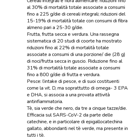
Cereali integrali e fibra alimentare: riduzioni fino
al 30% di mortalità totale associate a consumi
fino a 225 g/die di cereali integrali; riduzioni del
15-19% di mortalità totale con consumi di fibra
almeno pari a 25-30 g/die.
Frutta, frutta secca e verdura. Una rassegna
sistematica di 20 studi di coorte ha mostrato
riduzioni fino al 22% di mortalità totale
associate a consumi di una porzione/ die (28 g)
di noci/frutta secca in guscio. Riduzione fino al
31% di mortalità totale associate a consumi
fino a 800 g/die di frutta e verdura.
Pesce: l’intake di pesce, e di suoi costituenti
come la vit. D, ma soprattutto di omega- 3 EPA
e DHA, si associa a una provata attività
antinfiammatoria.
Tè, sia verde che nero, da tre a cinque tazze/die.
Efficacia sul SARS-CoV-2 da parte delle
catechine, e in particolare di epigallocatechina
gallato, abbondanti nel tè verde, ma presente in
tutti i tè.