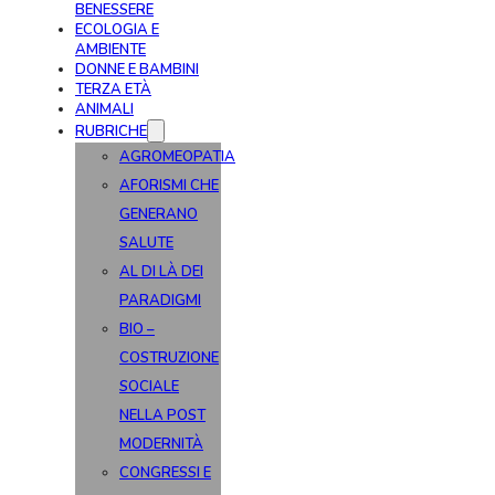
BENESSERE
ECOLOGIA E
AMBIENTE
DONNE E BAMBINI
TERZA ETÀ
ANIMALI
RUBRICHE
AGROMEOPATIA
AFORISMI CHE
GENERANO
SALUTE
AL DI LÀ DEI
PARADIGMI
BIO –
COSTRUZIONE
SOCIALE
NELLA POST
MODERNITÀ
CONGRESSI E