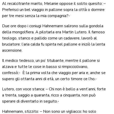
Al recalcitrante marito, Melanie oppose il solito quesito: –
Preferisci un bel viaggio in pallone sopra la città o dormire
per tre mesi senza la mia compagnia?-
Due ore dopo i coniugi Hahnemann salirono sulla gondola
della mongolfiera. A pilotarla era Martin Lutero. Il famoso
teologo, stanco e pallido come un cadavere, lavorò al
bruciatore: l’aria calda fu spinta nel pallone e iniziò la lenta
ascensione.
Il medico tedesco, un po’ titubante, mentre il pallone si
alzava e tutte le cose in basso si rimpicciolivano,
confessò:-
È
la prima volta che viaggio per aria e, anche se
supero gli ottanta anni di età, un certo timore ce l’ho.-
Lutero, con voce stanca: – Chi non è bello a vent’anni, forte
a trenta, saggio a quaranta, ricco a cinquanta, non può
sperare di diventarlo in seguito.-
Hahnemann, stizzito: – Non sono un vigliacco: ho solo