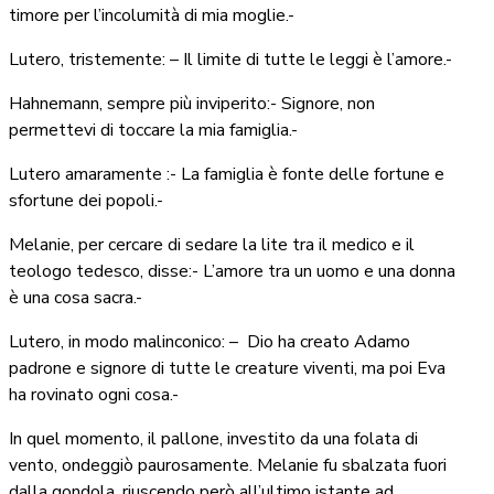
timore per l’incolumità di mia moglie.-
Lutero, tristemente: – Il limite di tutte le leggi è l’amore.-
Hahnemann, sempre più inviperito:- Signore, non
permettevi di toccare la mia famiglia.-
Lutero amaramente :- La famiglia è fonte delle fortune e
sfortune dei popoli.-
Melanie, per cercare di sedare la lite tra il medico e il
teologo tedesco, disse:- L’amore tra un uomo e una donna
è una cosa sacra.-
Lutero, in modo malinconico: –
Dio ha creato Adamo
padrone e signore di tutte le creature viventi, ma poi Eva
ha rovinato ogni cosa.-
In quel momento, il pallone, investito da una folata di
vento, ondeggiò paurosamente. Melanie fu sbalzata fuori
dalla gondola, riuscendo però all’ultimo istante ad