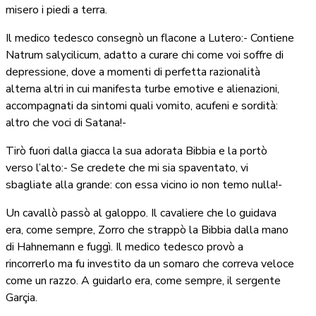
misero i piedi a terra.
Il medico tedesco consegnò un flacone a Lutero:- Contiene
Natrum salycilicum, adatto a curare chi come voi soffre di
depressione, dove a momenti di perfetta razionalità
alterna altri in cui manifesta turbe emotive e alienazioni,
accompagnati da sintomi quali vomito, acufeni e sordità:
altro che voci di Satana!-
Tirò fuori dalla giacca la sua adorata Bibbia e la portò
verso l’alto:- Se credete che mi sia spaventato, vi
sbagliate alla grande: con essa vicino io non temo nulla!-
Un cavallò passò al galoppo. Il cavaliere che lo guidava
era, come sempre, Zorro che strappò la Bibbia dalla mano
di Hahnemann e fuggì. Il medico tedesco provò a
rincorrerlo ma fu investito da un somaro che correva veloce
come un razzo. A guidarlo era, come sempre, il sergente
Garçia.