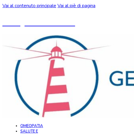
Vai al contenuto principale
Vai al piè di pagina
Un blog ideato da CeMON
OMEOPATIA
SALUTE E