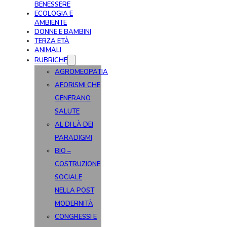
BENESSERE
ECOLOGIA E
AMBIENTE
DONNE E BAMBINI
TERZA ETÀ
ANIMALI
RUBRICHE
AGROMEOPATIA
AFORISMI CHE
GENERANO
SALUTE
AL DI LÀ DEI
PARADIGMI
BIO –
COSTRUZIONE
SOCIALE
NELLA POST
MODERNITÀ
CONGRESSI E