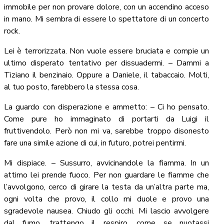
immobile per non provare dolore, con un accendino acceso
in mano. Mi sembra di essere lo spettatore di un concerto
rock.
Lei è terrorizzata. Non vuole essere bruciata e compie un
ultimo disperato tentativo per dissuadermi. – Dammi a
Tiziano il benzinaio. Oppure a Daniele, il tabaccaio. Molti,
al tuo posto, farebbero la stessa cosa.
La guardo con disperazione e ammetto: – Ci ho pensato.
Come pure ho immaginato di portarti da Luigi il
fruttivendolo. Però non mi va, sarebbe troppo disonesto
fare una simile azione di cui, in futuro, potrei pentirmi.
Mi dispiace. – Sussurro, avvicinandole la fiamma. In un
attimo lei prende fuoco. Per non guardare le fiamme che
l’avvolgono, cerco di girare la testa da un’altra parte ma,
ogni volta che provo, il collo mi duole e provo una
sgradevole nausea. Chiudo gli occhi. Mi lascio avvolgere
dal fumo, trattengo il respiro, come se nuotassi