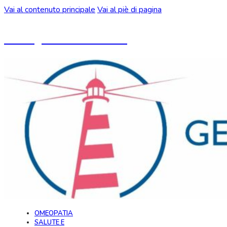
Vai al contenuto principale
Vai al piè di pagina
Un blog ideato da CeMON
OMEOPATIA
SALUTE E