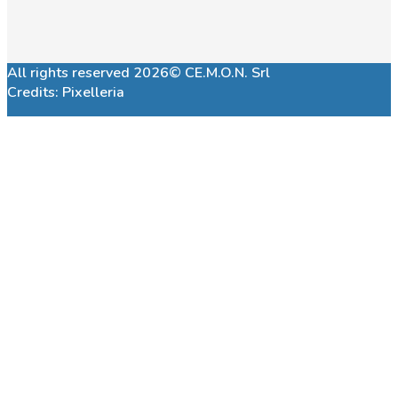
All rights reserved 2026© CE.M.O.N. Srl
Credits:
Pixelleria