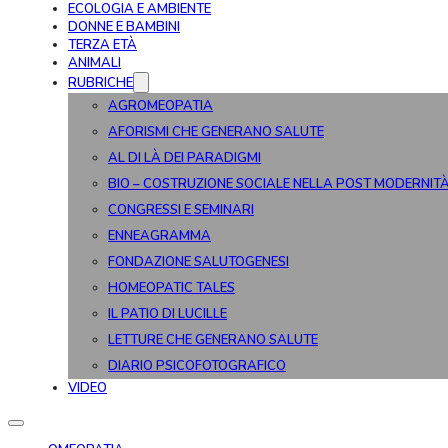
ECOLOGIA E AMBIENTE
DONNE E BAMBINI
TERZA ETÀ
ANIMALI
RUBRICHE
AGROMEOPATIA
AFORISMI CHE GENERANO SALUTE
AL DI LÀ DEI PARADIGMI
BIO – COSTRUZIONE SOCIALE NELLA POST MODERNIT
CONGRESSI E SEMINARI
ENNEAGRAMMA
FONDAZIONE SALUTOGENESI
HOMEOPATIC TALES
IL PATIO DI LUCILLE
LETTURE CHE GENERANO SALUTE
DIARIO PSICOFOTOGRAFICO
VIDEO