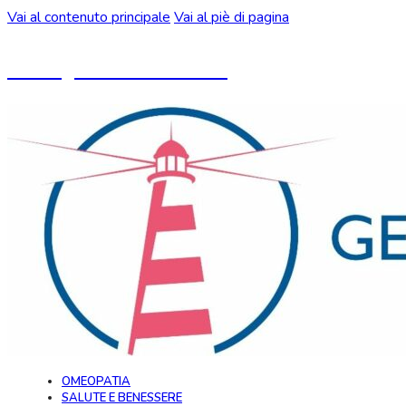
Vai al contenuto principale
Vai al piè di pagina
Un blog ideato da CeMON
OMEOPATIA
SALUTE E BENESSERE