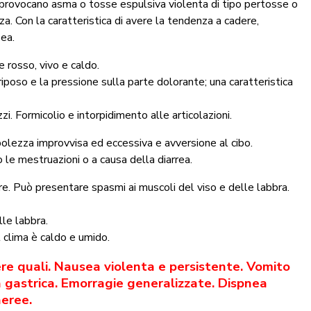
 provocano asma o tosse espulsiva violenta di tipo pertosse o
za. Con la caratteristica di avere la tendenza a cadere,
sea.
e rosso, vivo e caldo.
 riposo e la pressione sulla parte dolorante; una caratteristica
. Formicolio e intorpidimento alle articolazioni.
bolezza improvvisa ed eccessiva e avversione al cibo.
e mestruazioni o a causa della diarrea.
stre. Può presentare spasmi ai muscoli del viso e delle labbra.
lle labbra.
 clima è caldo e umido.
re quali. Nausea violenta e persistente. Vomito
a gastrica. Emorragie generalizzate. Dispnea
aeree.