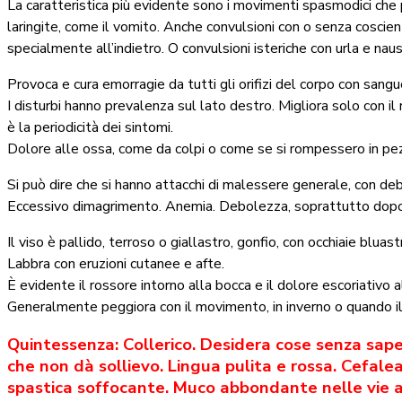
La caratteristica più evidente sono i movimenti spasmodici che
laringite, come il vomito. Anche convulsioni con o senza coscien
specialmente all’indietro. O convulsioni isteriche con urla e nau
Provoca e cura emorragie da tutti gli orifizi del corpo con sangu
I disturbi hanno prevalenza sul lato destro. Migliora solo con il
è la periodicità dei sintomi.
Dolore alle ossa, come da colpi o come se si rompessero in pezzi
Si può dire che si hanno attacchi di malessere generale, con de
Eccessivo dimagrimento. Anemia. Debolezza, soprattutto dopo l
Il viso è pallido, terroso o giallastro, gonfio, con occhiaie blua
Labbra con eruzioni cutanee e afte.
È evidente il rossore intorno alla bocca e il dolore escoriativo a
Generalmente peggiora con il movimento, in inverno o quando il
Quintessenza: Collerico. Desidera cose senza sape
che non dà sollievo. Lingua pulita e rossa. Cefale
spastica soffocante. Muco abbondante nelle vie 