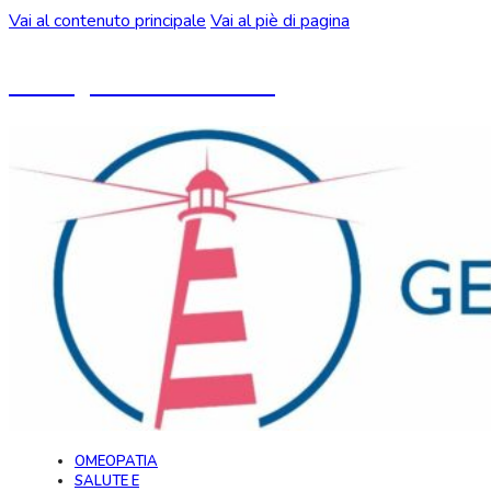
Vai al contenuto principale
Vai al piè di pagina
Un blog ideato da CeMON
OMEOPATIA
SALUTE E