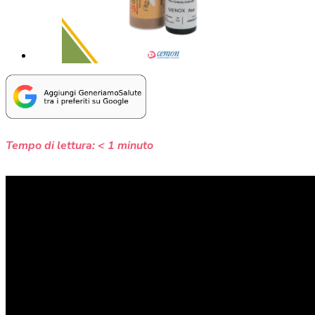
Tempo di lettura:
< 1
minuto