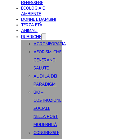
BENESSERE
ECOLOGIA E
AMBIENTE
DONNE E BAMBINI
TERZA ETÀ
ANIMALI
RUBRICHE
AGROMEOPATIA
AFORISMI CHE
GENERANO
SALUTE
AL DI LÀ DEI
PARADIGMI
BIO –
COSTRUZIONE
SOCIALE
NELLA POST
MODERNITÀ
CONGRESSI E