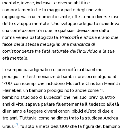
mentale, invece, indicava le diverse abilità e
comportamenti che la maggior parte degli individui
raggiungeva in un momento simile, riflettendo diverse fasi
dello sviluppo mentale. Uno sviluppo adeguato richiedeva
una correlazione tra i due, e qualsiasi deviazione dalla
norma veniva patologizzata.
Precocità e idiozia erano due
facce della stessa medaglia: una mancanza di
corrispondenza tra l’età naturale dell’individuo e la sua
età mentale
.
L’esempio paradigmatico di precocità fu il bambino
prodigio. Le testimonianze di bambini precoci risalgono al
‘700, con esempi che includono Mozart e Christian Heinrich
Heineken, un bambino prodigio noto anche come “il
bambino studioso di Lubecca”, che, nei suoi brevi quattro
anni di vita, sapeva parlare fluentemente il tedesco all’età
di un anno e leggere diversi canoni biblici all’età di due e
tre anni. Tuttavia, come ha dimostrato la studiosa Andrea
17
Graus
, fu solo a metà dell’’800 che la figura del bambino