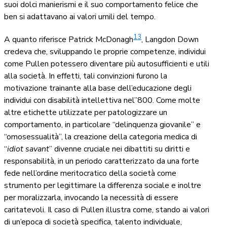
suoi dolci manierismi e il suo comportamento felice che
ben si adattavano ai valori umili del tempo.
13
A quanto riferisce Patrick McDonagh
, Langdon Down
credeva che, sviluppando le proprie competenze, individui
come Pullen potessero diventare più autosufficienti e utili
alla società. In effetti, tali convinzioni furono la
motivazione trainante alla base dell’educazione degli
individui con disabilità intellettiva nel’’800. Come molte
altre etichette utilizzate per patologizzare un
comportamento, in particolare “delinquenza giovanile” e
“omosessualità”, la creazione della categoria medica di
“
idiot savant
” divenne cruciale nei dibattiti su diritti e
responsabilità, in un periodo caratterizzato da una forte
fede nell’ordine meritocratico della società come
strumento per legittimare la differenza sociale e inoltre
per moralizzarla, invocando la necessità di essere
caritatevoli. Il caso di Pullen illustra come, stando ai valori
di un’epoca di società specifica, talento individuale,