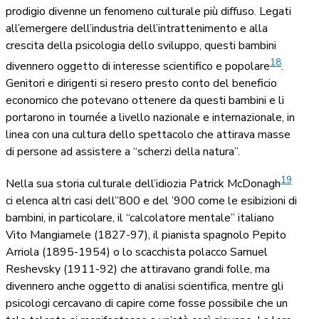
prodigio divenne un fenomeno culturale più diffuso. Legati
all’emergere dell’industria dell’intrattenimento e alla
crescita della psicologia dello sviluppo, questi bambini
18
divennero oggetto di interesse scientifico e popolare
.
Genitori e dirigenti si resero presto conto del beneficio
economico che potevano ottenere da questi bambini e li
portarono in tournée a livello nazionale e internazionale, in
linea con una cultura dello spettacolo che attirava masse
di persone ad assistere a “scherzi della natura”.
19
Nella sua storia culturale dell’idiozia Patrick McDonagh
ci elenca altri casi dell’’800 e del ’900 come le esibizioni di
bambini, in particolare, il “calcolatore mentale” italiano
Vito Mangiamele (1827-97), il pianista spagnolo Pepito
Arriola (1895-1954) o lo scacchista polacco Samuel
Reshevsky (1911-92) che attiravano grandi folle, ma
divennero anche oggetto di analisi scientifica, mentre gli
psicologi cercavano di capire come fosse possibile che un