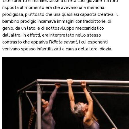
tale talento si manifestasse a un’età così giovane. La loro
risposta al momento era che avevano una memoria
prodigiosa, piuttosto che una qualsiasi capacità creativa. Il
bambino prodigio incarnava immagini contraddittorie, di
genio, da un lato, e di sottosviluppo meccanicistico
dall’altro. In effetti, era interpretato nello stesso
contrasto che appariva l’
idiota savant
, i cui esponenti
venivano spesso infantilizzati a causa della loro idiozia.