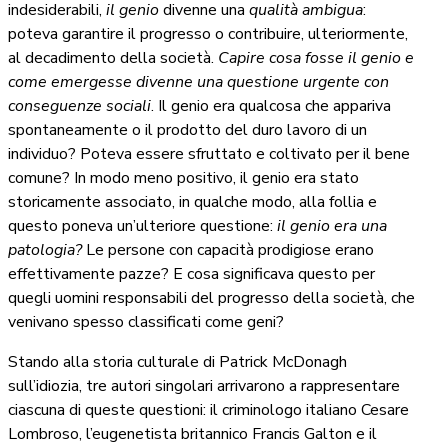
indesiderabili,
il genio
divenne una
qualità ambigua
:
poteva garantire il progresso o contribuire, ulteriormente,
al decadimento della società.
Capire cosa fosse il genio e
come emergesse divenne una questione urgente con
conseguenze sociali
. Il genio era qualcosa che appariva
spontaneamente o il prodotto del duro lavoro di un
individuo? Poteva essere sfruttato e coltivato per il bene
comune? In modo meno positivo, il genio era stato
storicamente associato, in qualche modo, alla follia e
questo poneva un’ulteriore questione:
il genio era una
patologia?
Le persone con capacità prodigiose erano
effettivamente pazze? E cosa significava questo per
quegli uomini responsabili del progresso della società, che
venivano spesso classificati come geni?
Stando alla storia culturale di Patrick McDonagh
sull’idiozia, tre autori singolari arrivarono a rappresentare
ciascuna di queste questioni: il criminologo italiano Cesare
Lombroso, l’eugenetista britannico Francis Galton e il