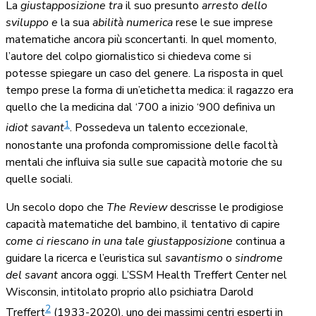
La
giustapposizione tra
il suo presunto
arresto dello
sviluppo e
la sua
abilità numerica
rese le sue imprese
matematiche ancora più sconcertanti. In quel momento,
l’autore del colpo giornalistico si chiedeva come si
potesse spiegare un caso del genere. La risposta in quel
tempo prese la forma di un’etichetta medica: il ragazzo era
quello che la medicina dal ‘700 a inizio ‘900 definiva un
1
idiot savant
. Possedeva un talento eccezionale,
nonostante una profonda compromissione delle facoltà
mentali che influiva sia sulle sue capacità motorie che su
quelle sociali.
Un secolo dopo che
The Review
descrisse le prodigiose
capacità matematiche del bambino, il tentativo di capire
come ci riescano in una tale giustapposizione
continua a
guidare la ricerca e l’euristica sul
savantismo
o
sindrome
del savant
ancora oggi. L’SSM Health Treffert Center nel
Wisconsin, intitolato proprio allo psichiatra Darold
2
Treffert
(1933-2020), uno dei massimi centri esperti in