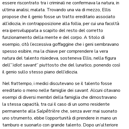
essere riscontrato tra i criminali ne confermava la natura, in
ultima analisi, malata. Trovando una via di mezzo, Ellis
propose che il genio fosse un tratto ereditario associato
all’idiozia, in contrapposizione alla follia, per cui una facoltà
era ipersviluppata a scapito del resto del corretto
funzionamento della mente e del corpo. A titolo di
esempio, citò l’eccessiva goffaggine che i geni sembravano
spesso esibire, ma la chiave per comprendere la vera
natura del talento risiedeva, sosteneva Ellis, nella figura
dell’”
idiot savant
” piuttosto che del lunatico, ponendo così
il genio sullo stesso piano dell’idiozia.
Nel frattempo, i medici discutevano se il talento fosse
ereditario o meno nelle famiglie dei
savant
. Alcuni citavano
esempi di diversi membri della famiglia che dimostravano
la stessa capacità, tra cui il caso di un uomo residente
permanente alla
Salpêtrière
che, senza aver mai suonato
uno strumento, ebbe l’opportunità di prendere in mano un
tamburo e suonarlo con grande talento. Dopo un’ulteriore