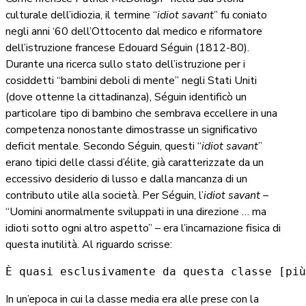
culturale dell’idiozia, il termine “
idiot savant
” fu coniato
negli anni ‘60 dell’Ottocento dal medico e riformatore
dell’istruzione francese Edouard Séguin (1812-80).
Durante una ricerca sullo stato dell’istruzione per i
cosiddetti “bambini deboli di mente” negli Stati Uniti
(dove ottenne la cittadinanza), Séguin identificò un
particolare tipo di bambino che sembrava eccellere in una
competenza nonostante dimostrasse un significativo
deficit mentale. Secondo Séguin, questi “
idiot savant
”
erano tipici delle classi d’élite, già caratterizzate da un
eccessivo desiderio di lusso e dalla mancanza di un
contributo utile alla società. Per Séguin, l’
idiot savant
–
“Uomini anormalmente sviluppati in una direzione … ma
idioti sotto ogni altro aspetto” – era l’incarnazione fisica di
questa inutilità. Al riguardo scrisse:
È quasi esclusivamente da questa classe [più
In un’epoca in cui la classe media era alle prese con la