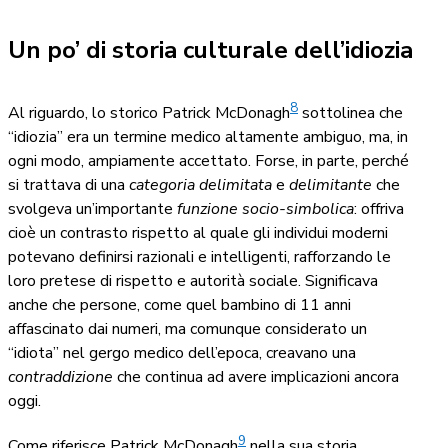
Un po’ di storia culturale dell’idiozia
8
Al riguardo, lo storico Patrick McDonagh
sottolinea che
“idiozia” era un termine medico altamente ambiguo, ma, in
ogni modo, ampiamente accettato. Forse, in parte, perché
si trattava di una
categoria delimitata
e
delimitante
che
svolgeva un’importante
funzione socio-simbolica
: offriva
cioè un contrasto rispetto al quale gli individui moderni
potevano definirsi razionali e intelligenti, rafforzando le
loro pretese di rispetto e autorità sociale. Significava
anche che persone, come quel bambino di 11 anni
affascinato dai numeri, ma comunque considerato un
“idiota” nel gergo medico dell’epoca, creavano una
contraddizione
che continua ad avere implicazioni ancora
oggi.
9
Come riferisce Patrick McDonagh
nella sua storia