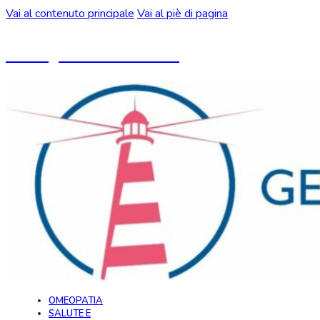
Vai al contenuto principale
Vai al piè di pagina
Un blog ideato da CeMON
OMEOPATIA
SALUTE E