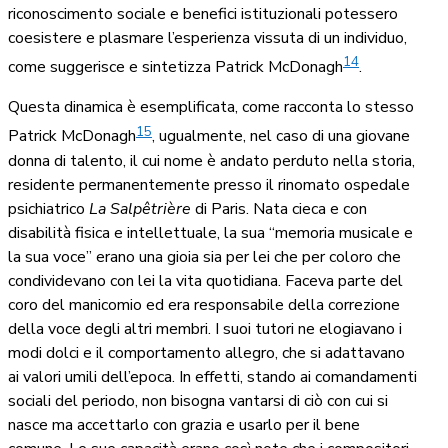
riconoscimento sociale e benefici istituzionali potessero
coesistere e plasmare l’esperienza vissuta di un individuo,
14
come suggerisce e sintetizza Patrick McDonagh
.
Questa dinamica è esemplificata, come racconta lo stesso
15
Patrick McDonagh
, ugualmente, nel caso di una giovane
donna di talento, il cui nome è andato perduto nella storia,
residente permanentemente presso il rinomato ospedale
psichiatrico
La Salpêtrière
di Paris. Nata cieca e con
disabilità fisica e intellettuale, la sua “memoria musicale e
la sua voce” erano una gioia sia per lei che per coloro che
condividevano con lei la vita quotidiana. Faceva parte del
coro del manicomio ed era responsabile della correzione
della voce degli altri membri. I suoi tutori ne elogiavano i
modi dolci e il comportamento allegro, che si adattavano
ai valori umili dell’epoca. In effetti, stando ai comandamenti
sociali del periodo, non bisogna vantarsi di ciò con cui si
nasce ma accettarlo con grazia e usarlo per il bene