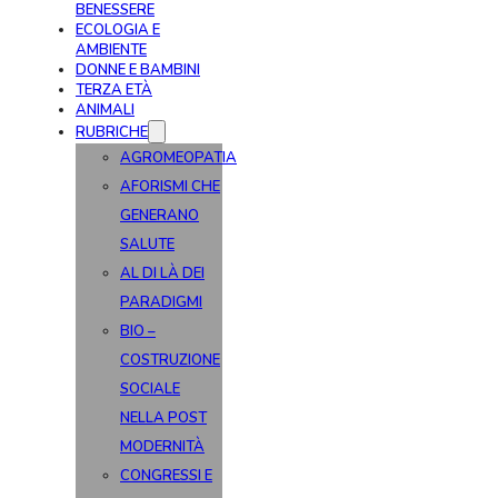
BENESSERE
ECOLOGIA E
AMBIENTE
DONNE E BAMBINI
TERZA ETÀ
ANIMALI
RUBRICHE
AGROMEOPATIA
AFORISMI CHE
GENERANO
SALUTE
AL DI LÀ DEI
PARADIGMI
BIO –
COSTRUZIONE
SOCIALE
NELLA POST
MODERNITÀ
CONGRESSI E