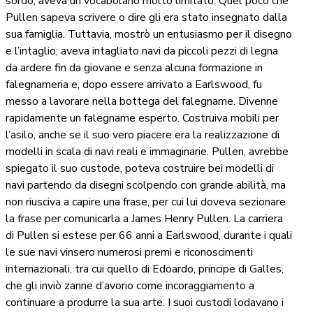
sordo, aveva un vocabolario molto limitato. Quel poco che
Pullen sapeva scrivere o dire gli era stato insegnato dalla
sua famiglia. Tuttavia, mostrò un entusiasmo per il disegno
e l’intaglio; aveva intagliato navi da piccoli pezzi di legna
da ardere fin da giovane e senza alcuna formazione in
falegnameria e, dopo essere arrivato a Earlswood, fu
messo a lavorare nella bottega del falegname. Divenne
rapidamente un falegname esperto. Costruiva mobili per
l’asilo, anche se il suo vero piacere era la realizzazione di
modelli in scala di navi reali e immaginarie. Pullen, avrebbe
spiegato il suo custode, poteva costruire bei modelli di
navi partendo da disegni scolpendo con grande abilità, ma
non riusciva a capire una frase, per cui lui doveva sezionare
la frase per comunicarla a James Henry Pullen. La carriera
di Pullen si estese per 66 anni a Earlswood, durante i quali
le sue navi vinsero numerosi premi e riconoscimenti
internazionali, tra cui quello di Edoardo, principe di Galles,
che gli inviò zanne d’avorio come incoraggiamento a
continuare a produrre la sua arte. I suoi custodi lodavano i