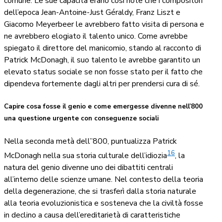
comune. Le sue capacità erano così note che i compositori
dell’epoca Jean-Antoine-Just Géraldy, Franz Liszt e
Giacomo Meyerbeer le avrebbero fatto visita di persona e
ne avrebbero elogiato il talento unico. Come avrebbe
spiegato il direttore del manicomio, stando al racconto di
Patrick McDonagh, il suo talento le avrebbe garantito un
elevato status sociale se non fosse stato per il fatto che
dipendeva fortemente dagli altri per prendersi cura di sé.
Capire cosa fosse il genio e come emergesse divenne nell’800
una questione urgente con conseguenze sociali
Nella seconda metà dell’’800, puntualizza Patrick
16
McDonagh nella sua storia culturale dell’idiozia
, la
natura del genio divenne uno dei dibattiti centrali
all’interno delle scienze umane. Nel contesto della teoria
della degenerazione, che si trasferì dalla storia naturale
alla teoria evoluzionistica e sosteneva che la civiltà fosse
in declino a causa dell’ereditarietà di caratteristiche