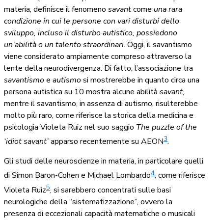
materia, definisce il fenomeno
savant
come
una rara
condizione in cui le persone con vari disturbi dello
sviluppo, incluso il disturbo autistico, possiedono
un’abilità o un talento straordinari
. Oggi, il savantismo
viene considerato ampiamente compreso attraverso la
lente della neurodivergenza. Di fatto, l’associazione tra
savantismo
e
autismo
si mostrerebbe in quanto circa una
persona autistica su 10 mostra alcune abilità
savant
,
mentre il savantismo, in assenza di autismo, risulterebbe
molto più raro, come riferisce la storica della medicina e
psicologia Violeta Ruiz nel suo saggio
The puzzle of the
3
‘idiot savant’
apparso recentemente su AEON
.
Gli studi delle neuroscienze in materia, in particolare quelli
4
di Simon Baron-Cohen e Michael Lombardo
, come riferisce
5
Violeta Ruiz
, si sarebbero concentrati sulle basi
neurologiche della “sistematizzazione”, ovvero la
presenza di eccezionali capacità matematiche o musicali