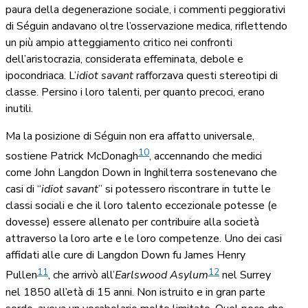
paura della degenerazione sociale, i commenti peggiorativi
di Séguin andavano oltre l’osservazione medica, riflettendo
un più ampio atteggiamento critico nei confronti
dell’aristocrazia, considerata effeminata, debole e
ipocondriaca. L’
idiot savant
rafforzava questi stereotipi di
classe. Persino i loro talenti, per quanto precoci, erano
inutili.
Ma la posizione di Séguin non era affatto universale,
10
sostiene Patrick McDonagh
, accennando che medici
come John Langdon Down in Inghilterra sostenevano che
casi di “
idiot savant
” si potessero riscontrare in tutte le
classi sociali e che il loro talento eccezionale potesse (e
dovesse) essere allenato per contribuire alla società
attraverso la loro arte e le loro competenze. Uno dei casi
affidati alle cure di Langdon Down fu James Henry
11
12
Pullen
, che arrivò all’
Earlswood Asylum
nel Surrey
nel 1850 all’età di 15 anni. Non istruito e in gran parte