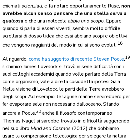
chiamati
scienziati
, ci fa notare opportunamente Ruse,
non
avrebbe alcun senso pensare che una stella
serva a
qualcosa
o che una molecola
abbia uno scopo
. Eppure,
quando si parla di esseri viventi, sembra molto difficile
scrollarsi di dosso l’idea che essi abbiano scopi e obiettivi
18
che vengono raggiunti dal modo in cui si sono evoluti.
19
Al riguardo,
come ha suggerito di recente Steven Poole
,
il chimico James Lovelock si trovò in serie difficoltà con i
suoi colleghi accademici quando volle parlare della Terra
come organismo, vale a dire la cosiddetta ipotesi Gaia.
Nella visione di Lovelock, le parti della Terra avrebbero
degli scopi. Ad esempio, le lagune marine servirebbero per
far evaporare sale non necessario dall’oceano. Stando
20
ancora a Poole,
anche il filosofo contemporaneo
Thomas Nagel si sarebbe trovato in difficoltà suggerendo
nel suo libro
Mind and Cosmos
(2012) che dobbiamo
usare la comprensione teleologica per spiegare la natura