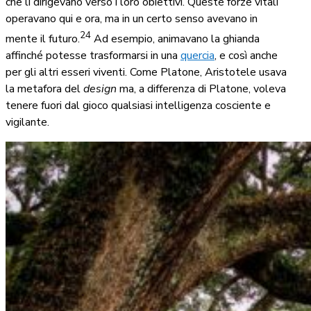
che li dirigevano verso i loro obiettivi. Queste forze vitali
operavano qui e ora, ma in un certo senso avevano in
24
mente il futuro.
Ad esempio, animavano la ghianda
affinché potesse trasformarsi in una
quercia
, e così anche
per gli altri esseri viventi. Come Platone, Aristotele usava
la metafora del
design
ma, a differenza di Platone, voleva
tenere fuori dal gioco qualsiasi intelligenza cosciente e
vigilante.