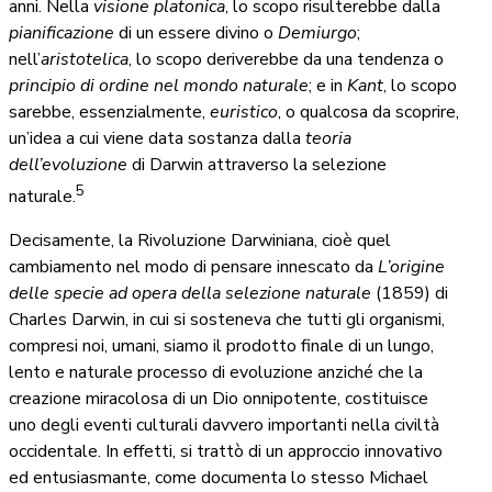
anni. Nella
visione platonica
, lo scopo risulterebbe dalla
pianificazione
di un essere divino o
Demiurgo
;
nell’
aristotelica
, lo scopo deriverebbe da una tendenza o
principio di ordine nel mondo naturale
; e in
Kant
, lo scopo
sarebbe, essenzialmente,
euristico
, o qualcosa da scoprire,
un’idea a cui viene data sostanza dalla
teoria
dell’evoluzione
di Darwin attraverso la selezione
5
naturale.
Decisamente, la Rivoluzione Darwiniana, cioè quel
cambiamento nel modo di pensare innescato da
L’origine
delle specie ad opera della selezione naturale
(1859) di
Charles Darwin, in cui si sosteneva che tutti gli organismi,
compresi noi, umani, siamo il prodotto finale di un lungo,
lento e naturale processo di evoluzione anziché che la
creazione miracolosa di un Dio onnipotente, costituisce
uno degli eventi culturali davvero importanti nella civiltà
occidentale. In effetti, si trattò di un approccio innovativo
ed entusiasmante, come documenta lo stesso Michael