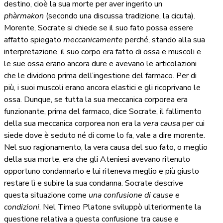
destino, cioè la sua morte per aver ingerito un
phàrmakon
(secondo una discussa tradizione, la cicuta).
Morente, Socrate si chiede se il suo fato possa essere
affatto spiegato
meccanicamente
perché, stando alla sua
interpretazione, il suo corpo era fatto di ossa e muscoli e
le sue ossa erano ancora dure e avevano le articolazioni
che le dividono prima dell’ingestione del farmaco. Per di
più, i suoi muscoli erano ancora elastici e gli ricoprivano le
ossa. Dunque, se tutta la sua meccanica corporea era
funzionante, prima del farmaco, dice Socrate, il fallimento
della sua meccanica corporea non era la
vera causa
per cui
siede dove è seduto né di come lo fa, vale a dire morente.
Nel suo ragionamento, la vera causa del suo fato, o meglio
della sua morte, era che gli Ateniesi avevano ritenuto
opportuno condannarlo e lui riteneva meglio e più giusto
restare lì e subire la sua condanna. Socrate descrive
questa situazione come
una confusione di cause e
condizioni
. Nel Timeo Platone sviluppò ulteriormente la
questione relativa a questa confusione tra cause e