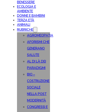
BENESSERE
ECOLOGIA E
AMBIENTE
DONNE E BAMBINI
TERZA ETÀ
ANIMALI
RUBRICHE
AGROMEOPATIA
AFORISMI CHE
GENERANO
SALUTE
AL DI LÀ DEI
PARADIGMI
BIO –
COSTRUZIONE
SOCIALE
NELLA POST
MODERNITÀ
CONGRESSI E