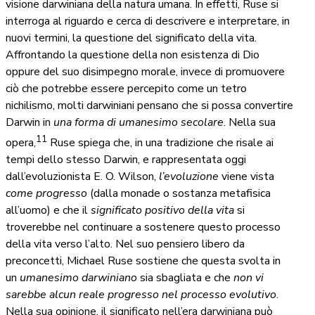
visione darwiniana della natura umana. In effetti, Ruse si
interroga al riguardo e cerca di descrivere e interpretare, in
nuovi termini, la questione del significato della vita.
Affrontando la questione della non esistenza di Dio
oppure del suo disimpegno morale, invece di promuovere
ciò che potrebbe essere percepito come un tetro
nichilismo, molti darwiniani pensano che si possa convertire
Darwin in
una forma di umanesimo secolare
. Nella sua
11
opera,
Ruse spiega che, in una tradizione che risale ai
tempi dello stesso Darwin, e rappresentata oggi
dall’evoluzionista E. O. Wilson,
l’evoluzione
viene vista
come progresso
(dalla monade o sostanza metafisica
all’uomo) e che il
significato positivo della vita
si
troverebbe nel continuare a sostenere questo processo
della vita verso l’alto. Nel suo pensiero libero da
preconcetti, Michael Ruse sostiene che questa svolta in
un
umanesimo darwiniano
sia sbagliata e che
non vi
sarebbe alcun reale progresso nel processo evolutivo
.
Nella sua opinione, il significato nell’era darwiniana può