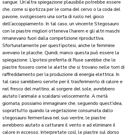
sangue. Un’altra spiegazione plausibile potrebbe essere
che, come si ipotizza per le corna del cervo o la coda del
pavone, svolgessero una sorta di ruolo nel gioco
dell’accoppiamento. In tal caso, un vincente Stegosauro
con le piastre migliori otteneva l’harem e gli altri maschi
rimanevano fuori dalla competizione riproduttiva.
Sfortunatamente per quest’ipotesi, anche le femmine
avevano le placche. Quindi, manco questa può essere la
spiegazione. L’ipotesi preferita di Ruse sarebbe che le
piastre fossero come le alette che si trovano nelle torri di
raffreddamento per la produzione di energia elettrica. In
tal caso sarebbero servite per il trasferimento di calore e
nel fresco del mattino, al sorgere del sole, avrebbero
aiutato l’animale a scaldarsi velocemente. A metà
giornata, possiamo immaginare che, seguendo quest’idea,
soprattutto quando la vegetazione consumata dallo
stegosauro fermentava nel suo ventre, le piastre
avrebbero aiutato a catturare il vento e ad eliminare il
calore in eccesso. Interpretate così, le piastre sul dorso