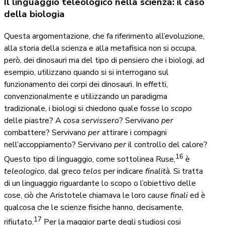
Il linguaggio teleologico nella scienza: il caso
della biologia
Questa argomentazione, che fa riferimento all’evoluzione,
alla storia della scienza e alla metafisica non si occupa,
però, dei dinosauri ma del tipo di pensiero che i biologi, ad
esempio, utilizzano quando si si interrogano sul
funzionamento dei corpi dei dinosauri. In effetti,
convenzionalmente e utilizzando un paradigma
tradizionale, i biologi si chiedono quale fosse lo
scopo
delle piastre? A
cosa servissero
?
Servivano
per
combattere? Servivano
per
attirare i compagni
nell’accoppiamento? Servivano
per
il controllo del calore?
16
Questo tipo di linguaggio, come sottolinea Ruse,
è
teleologico
, dal greco
telos
per indicare
finalità
. Si tratta
di un linguaggio riguardante lo scopo o l’obiettivo delle
cose, ciò che Aristotele chiamava le loro
cause finali
ed è
qualcosa che le scienze fisiche hanno, decisamente,
17
rifiutato.
Per la maggior parte degli studiosi cosi