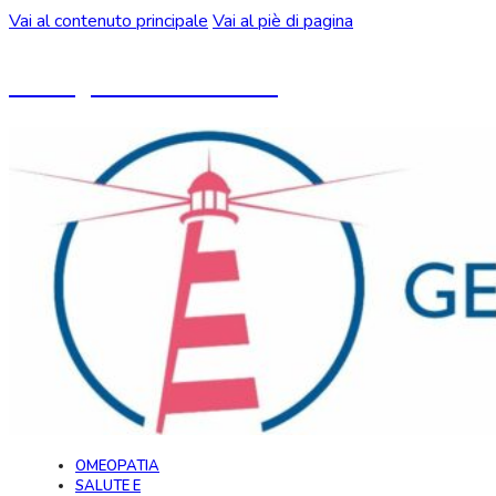
Vai al contenuto principale
Vai al piè di pagina
Un blog ideato da CeMON
OMEOPATIA
SALUTE E