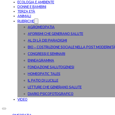
ECOLOGIA E AMBIENTE
DONNE E BAMBINI
TERZA ETÀ
ANIMALI
RUBRICHE
AGROMEOPATIA
AFORISMI CHE GENERANO SALUTE
AL DI LÀ DEI PARADIGMI
BIO – COSTRUZIONE SOCIALE NELLA POST MODERNIT
CONGRESSI E SEMINARI
ENNEAGRAMMA
FONDAZIONE SALUTOGENESI
HOMEOPATIC TALES
IL PATIO DI LUCILLE
LETTURE CHE GENERANO SALUTE
DIARIO PSICOFOTOGRAFICO
VIDEO