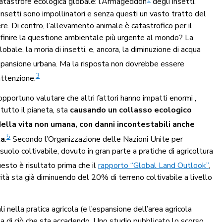
a catastrofe ecologica globale: l’Armageddon
degli insetti.
insetti sono impollinatori e senza questi un vasto tratto del
e. Di contro, l’allevamento animale è catastrofico per il
inire la questione ambientale più urgente al mondo? La
bale, la moria di insetti, e, ancora, la diminuzione di acqua
espansione urbana. Ma la risposta non dovrebbe essere
3
attenzione.
pportuno valutare che altri fattori hanno impatti enormi ,
 tutto il pianeta, sta
causando un collasso ecologico
della vita non umana, con danni incontestabili anche
5
ta
.
Secondo l’Organizzazione delle Nazioni Unite per
l suolo coltivabile, dovuto in gran parte a pratiche di agricoltura
esto è risultato prima che il
rapporto “Global Land Outlook”
,
tà sta già diminuendo del 20% di terreno coltivabile a livello
i nella pratica agricola (e l’espansione dell’area agricola
ala di ciò che sta accadendo. Uno studio pubblicato lo scorso