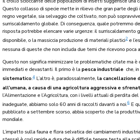
Il crollo scioccante delle popolazioni di insetti suggerisce un
Questo collasso di specie mette in rilievo che gran parte degli 
regno vegetale, sia selvaggio che coltivato, non può sopravviver
surriscaldamento globale. Di conseguenza, quale potremmo def
risposta potrebbe elencare varie urgenze: il surriscaldamento glo
2
disponibile,
o la massiccia produzione di materiali plastici
e l’
nessuna di queste che non includa due temi che ricevono poca 
Questo non significa minimizzare le problematiche citate ma è o
immediati e devastanti. Il primo è la
pesca industriale
che, in
4
sistematico
.
L’altro è, paradossalmente,
la cancellazione 
all’umana, a causa di una agricoltura aggressiva e sfrena
l’Alimentazione e l’Agricoltura, con i livelli attuali di perdita de
6
inadeguate, abbiamo solo 60 anni di raccolti davanti a noi.
E qu
pubblicato a settembre scorso, abbia scoperto che la produttivi
mondiale.
L’impatto sulla fauna e flora selvatica dei cambiamenti industrial
stessa) è così rapida e dura che è difficile tenere testa alla sc