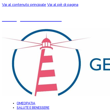
Vai al contenuto principale
Vai al piè di pagina
Un blog ideato da CeMON
OMEOPATIA
SALUTE E BENESSERE