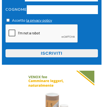
COGNOME
Accetto
la privacy policy