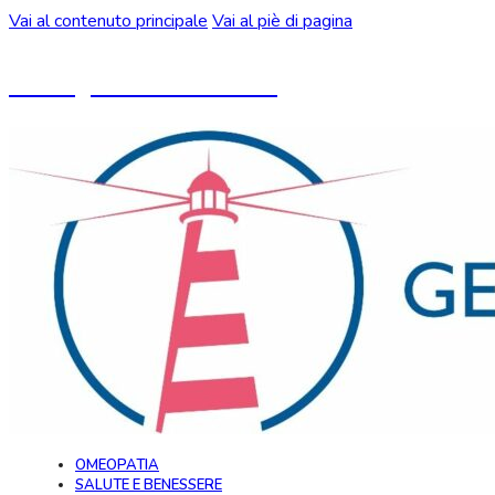
Vai al contenuto principale
Vai al piè di pagina
Un blog ideato da CeMON
OMEOPATIA
SALUTE E BENESSERE