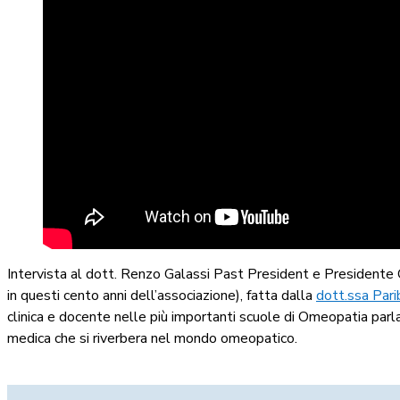
Intervista al dott. Renzo Galassi Past President e Presidente
in questi cento anni dell’associazione), fatta dalla
dott.ssa Pari
clinica e docente nelle più importanti scuole di Omeopatia parla
medica che si riverbera nel mondo omeopatico.