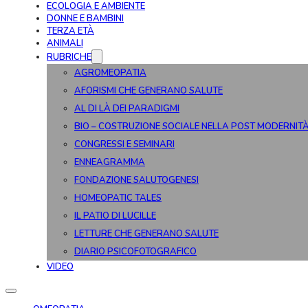
ECOLOGIA E AMBIENTE
DONNE E BAMBINI
TERZA ETÀ
ANIMALI
RUBRICHE
AGROMEOPATIA
AFORISMI CHE GENERANO SALUTE
AL DI LÀ DEI PARADIGMI
BIO – COSTRUZIONE SOCIALE NELLA POST MODERNIT
CONGRESSI E SEMINARI
ENNEAGRAMMA
FONDAZIONE SALUTOGENESI
HOMEOPATIC TALES
IL PATIO DI LUCILLE
LETTURE CHE GENERANO SALUTE
DIARIO PSICOFOTOGRAFICO
VIDEO