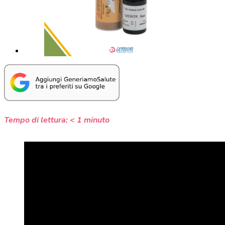
Tempo di lettura:
< 1
minuto