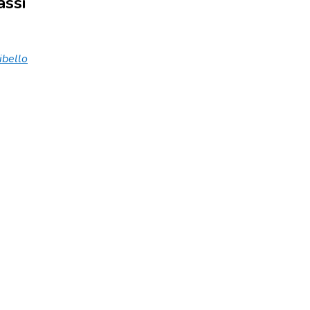
assi
ibello