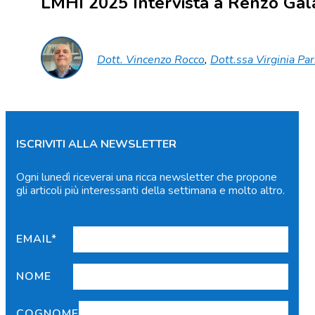
LMHI 2025 Intervista a Renzo Gal
Dott. Vincenzo Rocco
,
Dott.ssa Virginia Par
ISCRIVITI ALLA NEWSLETTER
Ogni lunedì riceverai una ricca newsletter che propone
gli articoli più interessanti della settimana e molto altro.
EMAIL*
NOME
COGNOME