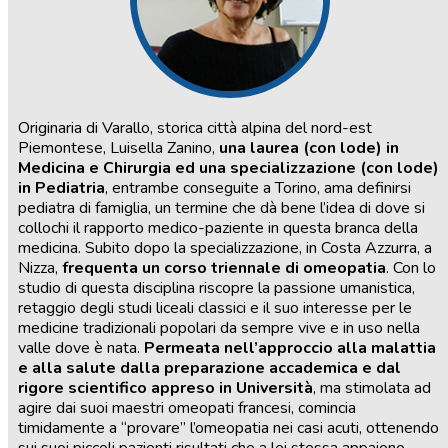
Originaria di Varallo, storica città alpina del nord-est
Piemontese, Luisella Zanino,
una laurea (con lode) in
Medicina e Chirurgia ed una specializzazione (con lode)
in Pediatria
, entrambe conseguite a Torino, ama definirsi
pediatra di famiglia, un termine che dà bene l’idea di dove si
collochi il rapporto medico-paziente in questa branca della
medicina. Subito dopo la specializzazione, in Costa Azzurra, a
Nizza,
frequenta un corso triennale di omeopatia
. Con lo
studio di questa disciplina riscopre la passione umanistica,
retaggio degli studi liceali classici e il suo interesse per le
medicine tradizionali popolari da sempre vive e in uso nella
valle dove è nata.
Permeata nell’approccio alla malattia
e alla salute dalla preparazione accademica e dal
rigore scientifico appreso in Università
, ma stimolata ad
agire dai suoi maestri omeopati francesi, comincia
timidamente a “provare” l’omeopatia nei casi acuti, ottenendo
sui suoi piccoli pazienti risultati che a lei stessa appaiono