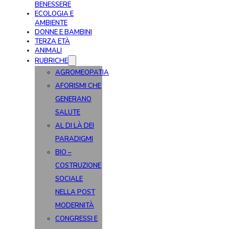
BENESSERE
ECOLOGIA E
AMBIENTE
DONNE E BAMBINI
TERZA ETÀ
ANIMALI
RUBRICHE
AGROMEOPATIA
AFORISMI CHE
GENERANO
SALUTE
AL DI LÀ DEI
PARADIGMI
BIO –
COSTRUZIONE
SOCIALE
NELLA POST
MODERNITÀ
CONGRESSI E