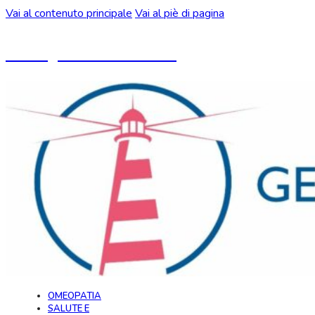
Vai al contenuto principale
Vai al piè di pagina
Un blog ideato da CeMON
OMEOPATIA
SALUTE E