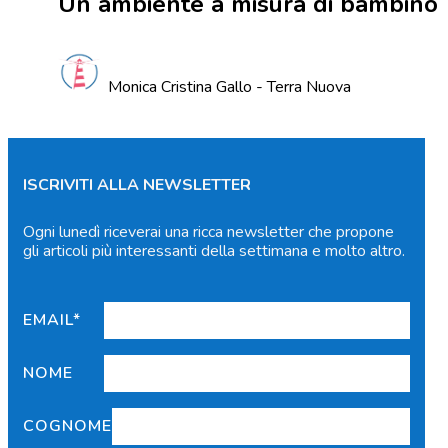
Un ambiente a misura di bambino
Monica Cristina Gallo - Terra Nuova
ISCRIVITI ALLA NEWSLETTER
Ogni lunedì riceverai una ricca newsletter che propone
gli articoli più interessanti della settimana e molto altro.
EMAIL*
NOME
COGNOME