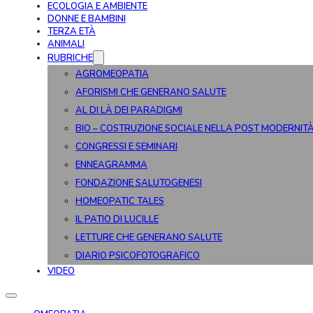
ECOLOGIA E AMBIENTE
DONNE E BAMBINI
TERZA ETÀ
ANIMALI
RUBRICHE
AGROMEOPATIA
AFORISMI CHE GENERANO SALUTE
AL DI LÀ DEI PARADIGMI
BIO – COSTRUZIONE SOCIALE NELLA POST MODERNIT
CONGRESSI E SEMINARI
ENNEAGRAMMA
FONDAZIONE SALUTOGENESI
HOMEOPATIC TALES
IL PATIO DI LUCILLE
LETTURE CHE GENERANO SALUTE
DIARIO PSICOFOTOGRAFICO
VIDEO