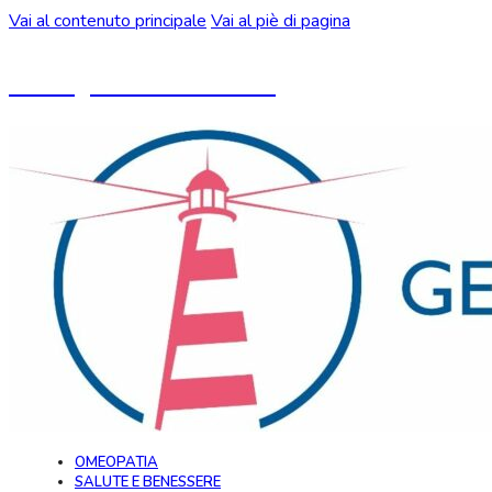
Vai al contenuto principale
Vai al piè di pagina
Un blog ideato da CeMON
OMEOPATIA
SALUTE E BENESSERE