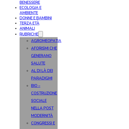
BENESSERE
ECOLOGIA E
AMBIENTE
DONNE E BAMBINI
TERZA ETÀ
ANIMALI
RUBRICHE
AGROMEOPATIA
AFORISMI CHE
GENERANO
SALUTE
AL DI LÀ DEI
PARADIGMI
BIO –
COSTRUZIONE
SOCIALE
NELLA POST
MODERNITÀ
CONGRESSI E