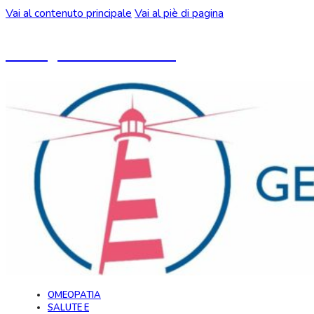
Vai al contenuto principale
Vai al piè di pagina
Un blog ideato da CeMON
OMEOPATIA
SALUTE E