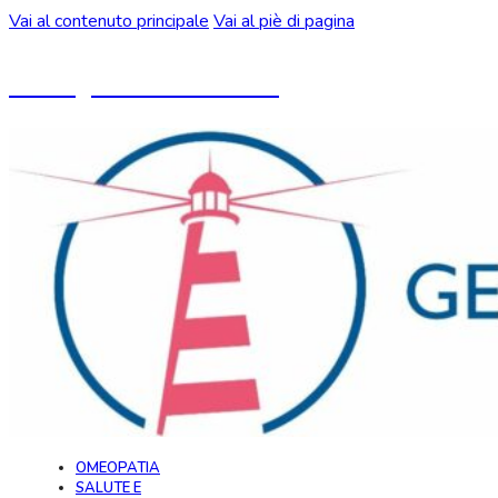
Vai al contenuto principale
Vai al piè di pagina
Un blog ideato da CeMON
OMEOPATIA
SALUTE E