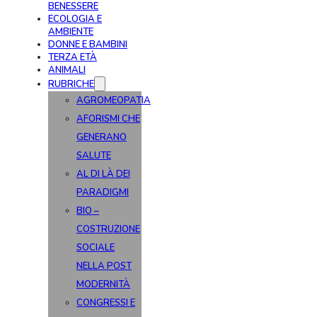
BENESSERE
ECOLOGIA E
AMBIENTE
DONNE E BAMBINI
TERZA ETÀ
ANIMALI
RUBRICHE
AGROMEOPATIA
AFORISMI CHE
GENERANO
SALUTE
AL DI LÀ DEI
PARADIGMI
BIO –
COSTRUZIONE
SOCIALE
NELLA POST
MODERNITÀ
CONGRESSI E