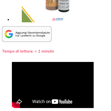
Tempo di lettura:
< 1
minuto