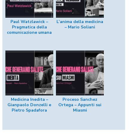
Paul Watzlawick –
L’anima della medicina
Pragmatica della
– Mario Soliani
comunicazione umana
Medicina Inedita –
Proceso Sanchez
Gianpaolo Donzelli e
Ortega – Appunti sui
Pietro Spadafora
Miasmi