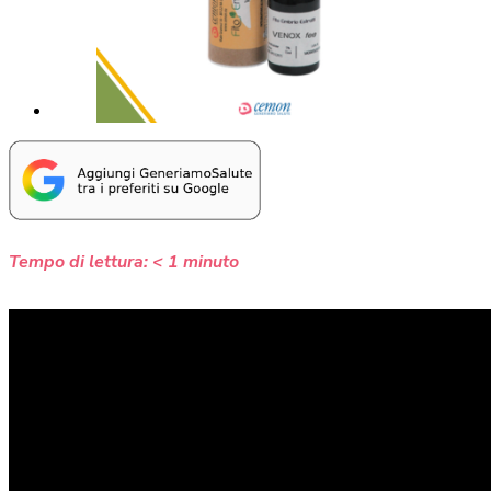
Tempo di lettura:
< 1
minuto