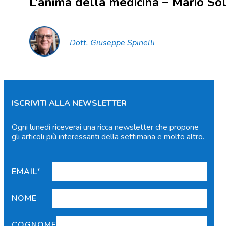
L’anima della medicina – Mario Sol
Dott. Giuseppe Spinelli
ISCRIVITI ALLA NEWSLETTER
Ogni lunedì riceverai una ricca newsletter che propone
gli articoli più interessanti della settimana e molto altro.
EMAIL*
NOME
COGNOME