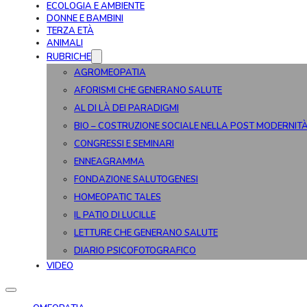
ECOLOGIA E AMBIENTE
DONNE E BAMBINI
TERZA ETÀ
ANIMALI
RUBRICHE
AGROMEOPATIA
AFORISMI CHE GENERANO SALUTE
AL DI LÀ DEI PARADIGMI
BIO – COSTRUZIONE SOCIALE NELLA POST MODERNIT
CONGRESSI E SEMINARI
ENNEAGRAMMA
FONDAZIONE SALUTOGENESI
HOMEOPATIC TALES
IL PATIO DI LUCILLE
LETTURE CHE GENERANO SALUTE
DIARIO PSICOFOTOGRAFICO
VIDEO