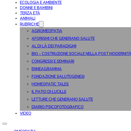
ECOLOGIA E AMBIENTE
DONNE E BAMBINI
TERZA ETÀ
ANIMALI
RUBRICHE
AGROMEOPATIA
AFORISMI CHE GENERANO SALUTE
AL DI LÀ DEI PARADIGMI
BIO – COSTRUZIONE SOCIALE NELLA POST MODERNIT
CONGRESSI E SEMINARI
ENNEAGRAMMA
FONDAZIONE SALUTOGENESI
HOMEOPATIC TALES
IL PATIO DI LUCILLE
LETTURE CHE GENERANO SALUTE
DIARIO PSICOFOTOGRAFICO
VIDEO