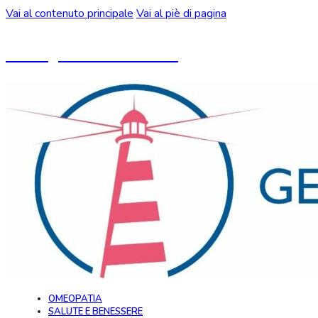
Vai al contenuto principale
Vai al piè di pagina
Un blog ideato da CeMON
OMEOPATIA
SALUTE E BENESSERE