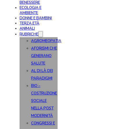
BENESSERE
ECOLOGIA E
AMBIENTE
DONNE E BAMBINI
TERZA ETÀ
ANIMALI
RUBRICHE
AGROMEOPATIA
AFORISMI CHE
GENERANO
SALUTE
AL DI LÀ DEI
PARADIGMI
BIO –
COSTRUZIONE
SOCIALE
NELLA POST
MODERNITÀ
CONGRESSI E