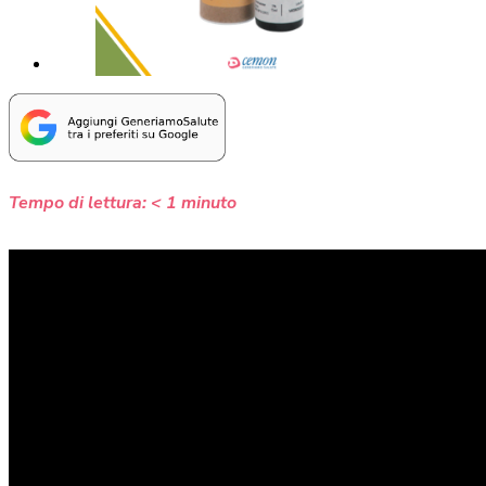
Tempo di lettura:
< 1
minuto