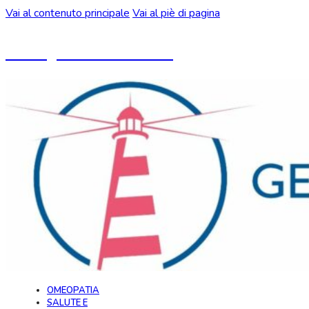
Vai al contenuto principale
Vai al piè di pagina
Un blog ideato da CeMON
OMEOPATIA
SALUTE E