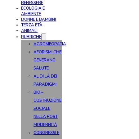
BENESSERE
ECOLOGIA E
AMBIENTE
DONNE E BAMBINI
TERZA ETÀ
ANIMALI
RUBRICHE
AGROMEOPATIA
AFORISMI CHE
GENERANO
SALUTE
AL DI LÀ DEI
PARADIGMI
BIO –
COSTRUZIONE
SOCIALE
NELLA POST
MODERNITÀ
CONGRESSI E