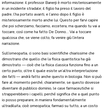
informazione: il professor Banerji è morto misteriosamente
in un incidente stradale; il figlio ha preso il lavoro del
padre, l’ha portato avanti, e l’anno dopo il figlio è
misteriosamente morto anche lui. Questo per farvi capire
che poi scherziamo, facciamo, eccetera, ma quando tu vai a
toccare, così come ha fatto De Donno… Vai a toccare
qualcosa che, se viene colto, fa venire giù l’intera
narrazione.
Sull’omeopatia, ci sono basi scientifiche chiarissime che
dimostrano che quello che la fisica quantistica ha già
dimostrato — cioè che la fisica classica funziona fino a un
certo punto, oltre il quale esiste un’altra interpretazione
dei fatti — andrà fatto anche questo in biologia. Non si può
fare al momento perché, chiaramente, se questo dovesse
diventare di pubblico dominio, le case farmaceutiche si
strapperebbero i capelli, perché significa che a quel punto
io posso preparare, in maniera fondamentalmente
ultradiluita, cioè omeopatica, farmaci su tutto, a un costo