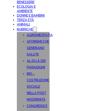
BENESSERE
ECOLOGIA E
AMBIENTE
DONNE E BAMBINI
TERZA ETÀ
ANIMALI
RUBRICHE
AGROMEOPATIA
AFORISMI CHE
GENERANO
SALUTE
AL DI LÀ DEI
PARADIGMI
BIO –
COSTRUZIONE
SOCIALE
NELLA POST
MODERNITÀ
CONGRESSI E