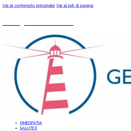
Vai al contenuto principale
Vai al piè di pagina
Un blog ideato da CeMON
OMEOPATIA
SALUTE E