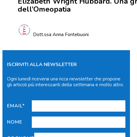
Elizabeth Wright Hubbard. Una g
dell’Omeopatia
Dott.ssa Anna Fontebuoni
ISCRIVITI ALLA NEWSLETTER
Ogni lunedì riceverai una ricca newsletter che propone
gli articoli più interessanti della settimana e molto altro.
EMAIL*
NOME