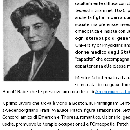
capillarmente diffusa con cl
tedeschi, Gram nel 1825, poi
anche la
figlia impari a c
sociale, ma preferisce inves
omeopatica e insiste con la
ogni stereotipo di gener
University of Physicians a
donne medico degli Stati
“capacità” che accompagna W
appartenenza alla classe m
Mentre fa l’internato ad a
si ammala di una grave form
Rudolf Rabe, che le prescrive un’unica dose di
Ammonium carbo
Il primo lavoro che trova è vicino a Boston, al Framingham Cente
swedenborghiano Frank Wallace Patch, figura affascinante, let
Concord, amico di Emerson e Thoreau, romantico, visionario, gesti
uscire, promuove le terapie occupazionali e l’Omeopatia. Patch