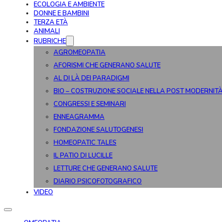
ECOLOGIA E AMBIENTE
DONNE E BAMBINI
TERZA ETÀ
ANIMALI
RUBRICHE
AGROMEOPATIA
AFORISMI CHE GENERANO SALUTE
AL DI LÀ DEI PARADIGMI
BIO – COSTRUZIONE SOCIALE NELLA POST MODERNIT
CONGRESSI E SEMINARI
ENNEAGRAMMA
FONDAZIONE SALUTOGENESI
HOMEOPATIC TALES
IL PATIO DI LUCILLE
LETTURE CHE GENERANO SALUTE
DIARIO PSICOFOTOGRAFICO
VIDEO