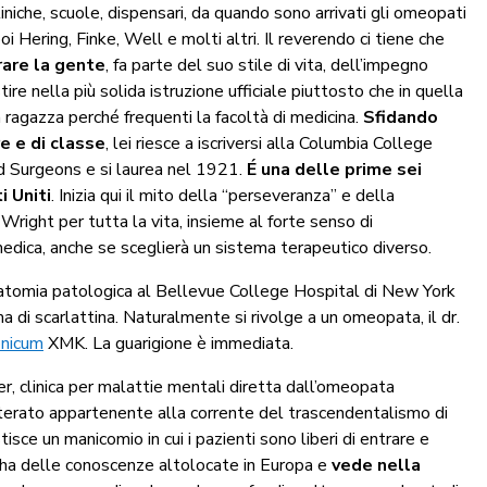
iniche, scuole, dispensari, da quando sono arrivati gli omeopati
 Hering, Finke, Well e molti altri. Il reverendo ci tiene che
urare la gente
, fa parte del suo stile di vita, dell’impegno
tire nella più solida istruzione ufficiale piuttosto che in quella
 ragazza perché frequenti la facoltà di medicina.
Sfidando
e e di classe
, lei riesce a iscriversi alla Columbia College
nd Surgeons e si laurea nel 1921.
É una delle prime sei
 Uniti
. Inizia qui il mito della “perseveranza” e della
right per tutta la vita, insieme al forte senso di
edica, anche se sceglierà un sistema terapeutico diverso.
natomia patologica al Bellevue College Hospital di New York
a di scarlattina. Naturalmente si rivolge a un omeopata, il dr.
nicum
XMK. La guarigione è immediata.
r, clinica per malattie mentali diretta dall’omeopata
terato appartenente alla corrente del trascendentalismo di
sce un manicomio in cui i pazienti sono liberi di entrare e
 ha delle conoscenze altolocate in Europa e
vede nella