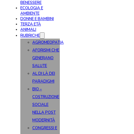
BENESSERE
ECOLOGIA E
AMBIENTE
DONNE E BAMBINI
TERZA ETÀ
ANIMALI
RUBRICHE
AGROMEOPATIA
AFORISMI CHE
GENERANO
SALUTE
AL DI LÀ DEI
PARADIGMI
BIO –
COSTRUZIONE
SOCIALE
NELLA POST
MODERNITÀ
CONGRESSI E