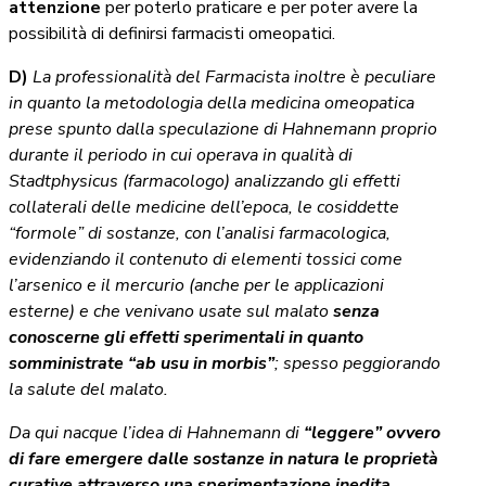
attenzione
per poterlo praticare e per poter avere la
possibilità di definirsi farmacisti omeopatici.
D)
La professionalità del Farmacista inoltre è peculiare
in quanto la metodologia della medicina omeopatica
prese spunto dalla speculazione di Hahnemann proprio
durante il periodo in cui operava in qualità di
Stadtphysicus (farmacologo) analizzando gli effetti
collaterali delle medicine dell’epoca, le cosiddette
“formole” di sostanze, con l’analisi farmacologica,
evidenziando il contenuto di elementi tossici come
l’arsenico e il mercurio (anche per le applicazioni
esterne) e che venivano usate sul malato
senza
conoscerne gli effetti sperimentali in quanto
somministrate “ab usu in morbis”
; spesso peggiorando
la salute del malato.
Da qui nacque l’idea di Hahnemann di
“leggere” ovvero
di fare emergere dalle sostanze in natura le proprietà
curative attraverso una sperimentazione inedita