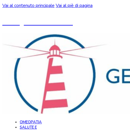
Vai al contenuto principale
Vai al piè di pagina
Un blog ideato da CeMON
OMEOPATIA
SALUTE E