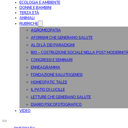
ECOLOGIA E AMBIENTE
DONNE E BAMBINI
TERZA ETÀ
ANIMALI
RUBRICHE
AGROMEOPATIA
AFORISMI CHE GENERANO SALUTE
AL DI LÀ DEI PARADIGMI
BIO – COSTRUZIONE SOCIALE NELLA POST MODERNIT
CONGRESSI E SEMINARI
ENNEAGRAMMA
FONDAZIONE SALUTOGENESI
HOMEOPATIC TALES
IL PATIO DI LUCILLE
LETTURE CHE GENERANO SALUTE
DIARIO PSICOFOTOGRAFICO
VIDEO