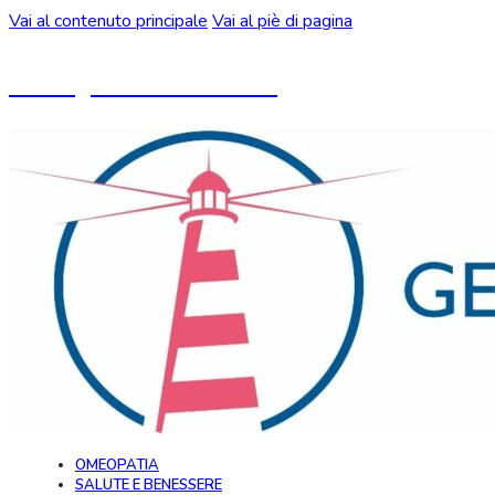
Vai al contenuto principale
Vai al piè di pagina
Un blog ideato da CeMON
OMEOPATIA
SALUTE E BENESSERE