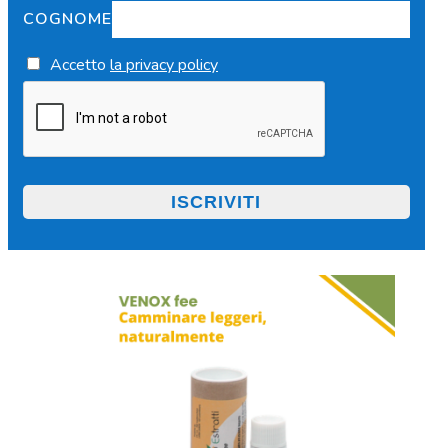
COGNOME
Accetto
la privacy policy