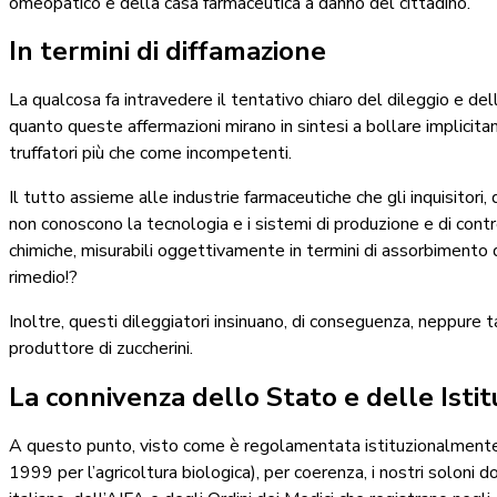
omeopatico e della casa farmaceutica a danno del cittadino.
In termini di diffamazione
La qualcosa fa intravedere il tentativo chiaro del dileggio e dell
quanto queste affermazioni mirano in sintesi a bollare implicit
truffatori più che come incompetenti.
Il tutto assieme alle industrie farmaceutiche che gli inquisitori, 
non conoscono la tecnologia e i sistemi di produzione e di contr
chimiche, misurabili oggettivamente in termini di assorbimento 
rimedio!?
Inoltre, questi dileggiatori insinuano, di conseguenza, neppure
produttore di zuccherini.
La connivenza dello Stato e delle Istit
A questo punto, visto come è regolamentata istituzionalmente l’
1999 per l’agricoltura biologica), per coerenza, i nostri soloni 