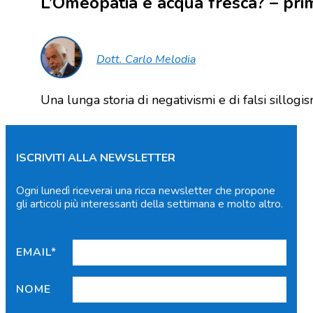
L’Omeopatia è acqua fresca? – pri
Dott. Carlo Melodia
Una lunga storia di negativismi e di falsi sillogis
ISCRIVITI ALLA NEWSLETTER
Ogni lunedì riceverai una ricca newsletter che propone
gli articoli più interessanti della settimana e molto altro.
EMAIL*
NOME