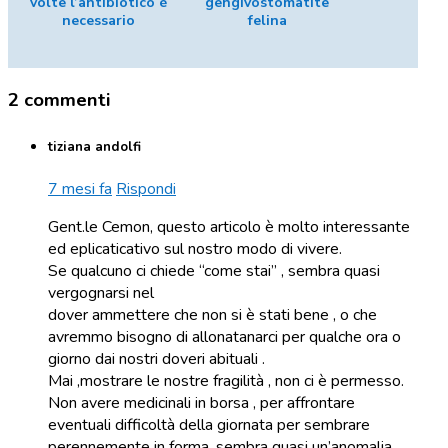
volte l’antibiotico è
gengivostomatite
necessario
felina
2 commenti
tiziana andolfi
7 mesi fa
Rispondi
Gent.le Cemon, questo articolo è molto interessante
ed eplicaticativo sul nostro modo di vivere.
Se qualcuno ci chiede “come stai” , sembra quasi
vergognarsi nel
dover ammettere che non si è stati bene , o che
avremmo bisogno di allonatanarci per qualche ora o
giorno dai nostri doveri abituali .
Mai ,mostrare le nostre fragilità , non ci è permesso.
Non avere medicinali in borsa , per affrontare
eventuali difficoltà della giornata per sembrare
perennemente in forma ,sembra quasi un’anomalia .