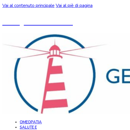
Vai al contenuto principale
Vai al piè di pagina
Un blog ideato da CeMON
OMEOPATIA
SALUTE E