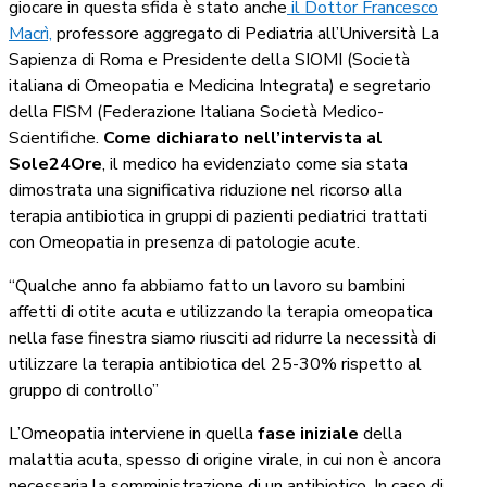
giocare in questa sfida è stato anche
il Dottor Francesco
Macrì,
professore aggregato di Pediatria all’Università La
Sapienza di Roma e Presidente della SIOMI (Società
italiana di Omeopatia e Medicina Integrata) e segretario
della FISM (Federazione Italiana Società Medico-
Scientifiche.
Come dichiarato nell’intervista al
Sole24Ore
, il medico ha evidenziato come sia stata
dimostrata una significativa riduzione nel ricorso alla
terapia antibiotica in gruppi di pazienti pediatrici trattati
con Omeopatia in presenza di patologie acute.
“Qualche anno fa abbiamo fatto un lavoro su bambini
affetti di otite acuta e utilizzando la terapia omeopatica
nella fase finestra siamo riusciti ad ridurre la necessità di
utilizzare la terapia antibiotica del 25-30% rispetto al
gruppo di controllo”
L’Omeopatia interviene in quella
fase iniziale
della
malattia acuta, spesso di origine virale, in cui non è ancora
necessaria la somministrazione di un antibiotico. In caso di