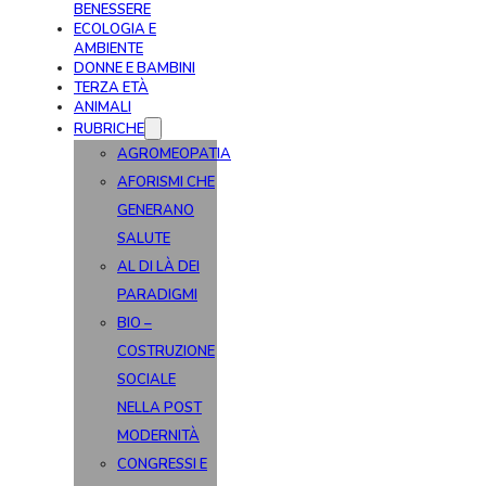
BENESSERE
ECOLOGIA E
AMBIENTE
DONNE E BAMBINI
TERZA ETÀ
ANIMALI
RUBRICHE
AGROMEOPATIA
AFORISMI CHE
GENERANO
SALUTE
AL DI LÀ DEI
PARADIGMI
BIO –
COSTRUZIONE
SOCIALE
NELLA POST
MODERNITÀ
CONGRESSI E