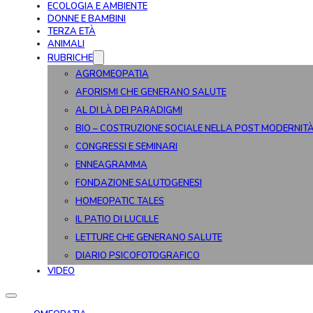
ECOLOGIA E AMBIENTE
DONNE E BAMBINI
TERZA ETÀ
ANIMALI
RUBRICHE
AGROMEOPATIA
AFORISMI CHE GENERANO SALUTE
AL DI LÀ DEI PARADIGMI
BIO – COSTRUZIONE SOCIALE NELLA POST MODERNIT
CONGRESSI E SEMINARI
ENNEAGRAMMA
FONDAZIONE SALUTOGENESI
HOMEOPATIC TALES
IL PATIO DI LUCILLE
LETTURE CHE GENERANO SALUTE
DIARIO PSICOFOTOGRAFICO
VIDEO