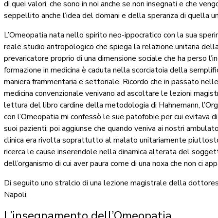
di quei valori, che sono in noi anche se non insegnati e che veng
seppellito anche l’idea del domani e della speranza di quella unità
L’Omeopatia nata nello spirito neo-ippocratico con la sua sper
reale studio antropologico che spiega la relazione unitaria dell
prevaricatore proprio di una dimensione sociale che ha perso l’
formazione in medicina è caduta nella scorciatoia della semplifi
maniera frammentaria e settoriale. Ricordo che in passato nelle 
medicina convenzionale venivano ad ascoltare le lezioni magistra
lettura del libro cardine della metodologia di Hahnemann, l’Orga
con l’Omeopatia mi confessò le sue patofobie per cui evitava di
suoi pazienti; poi aggiunse che quando veniva ai nostri ambulato
clinica era rivolta soprattutto al malato unitariamente piuttosto
ricerca le cause inserendole nella dinamica alterata del sogget
dell’organismo di cui aver paura come di una noxa che non ci app
Di seguito uno stralcio di una lezione magistrale della dotto
Napoli.
L’insegnamento dell’Omeopatia