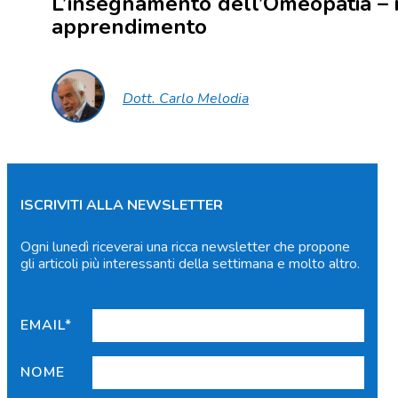
L’insegnamento dell’Omeopatia – 
apprendimento
Dott. Carlo Melodia
ISCRIVITI ALLA NEWSLETTER
Ogni lunedì riceverai una ricca newsletter che propone
gli articoli più interessanti della settimana e molto altro.
EMAIL*
NOME