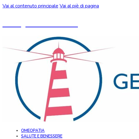
Vai al contenuto principale
Vai al piè di pagina
Un blog ideato da CeMON
OMEOPATIA
SALUTE E BENESSERE