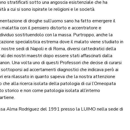
ono stratificati sotto una angoscia esistenziale che ha
 a cui si sono ispirate le religioni e le società.
imentazione di droghe sull’uomo sano ha fatto emergere il
a malattia con il pensiero distorto e accentratore e
individuo sostituendolo con la massa. Purtroppo, anche la
cazione specialistica estrema dove il malato viene studiato in
nostre sedi di Napoli e di Roma, diversi cattedratici della
li dei nostri maestri dopo essere stati affascinati dalla
non. Una volta uno di questi Professori che decise di curarsi
 sottoporsi ad accertamenti diagnostici che indicava però ai
ri era rilassato in quanto sapeva che la nostra attenzione
 che alla ricerca isolata della patologia di cui l’Omeopata
to storico e non come patologia isolata all’interno
artiene.
ressa Alma Rodriguez del 1991 presso la LUIMO nella sede di