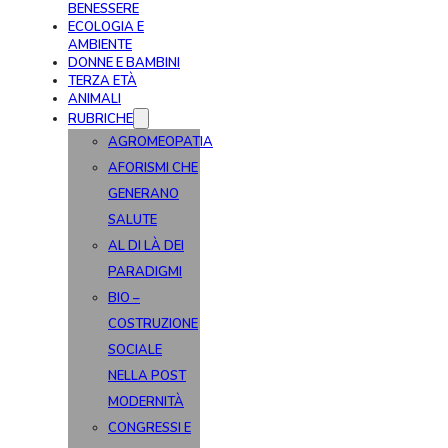
BENESSERE
ECOLOGIA E
AMBIENTE
DONNE E BAMBINI
TERZA ETÀ
ANIMALI
RUBRICHE
AGROMEOPATIA
AFORISMI CHE
GENERANO
SALUTE
AL DI LÀ DEI
PARADIGMI
BIO –
COSTRUZIONE
SOCIALE
NELLA POST
MODERNITÀ
CONGRESSI E