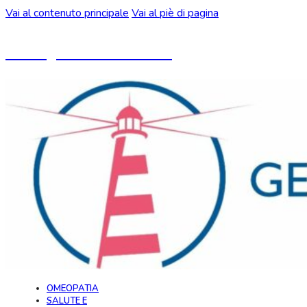
Vai al contenuto principale
Vai al piè di pagina
Un blog ideato da CeMON
OMEOPATIA
SALUTE E