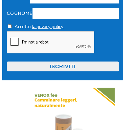
COGNOME
Accetto
la privacy policy