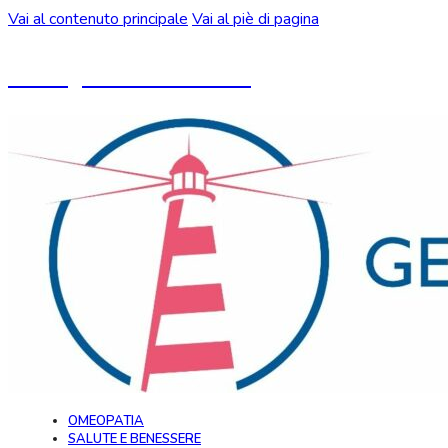
Vai al contenuto principale
Vai al piè di pagina
Un blog ideato da CeMON
OMEOPATIA
SALUTE E BENESSERE