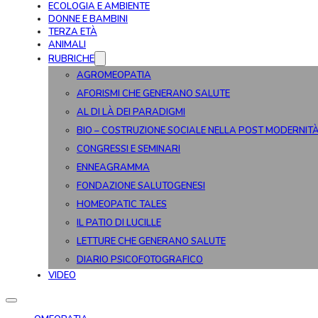
ECOLOGIA E AMBIENTE
DONNE E BAMBINI
TERZA ETÀ
ANIMALI
RUBRICHE
AGROMEOPATIA
AFORISMI CHE GENERANO SALUTE
AL DI LÀ DEI PARADIGMI
BIO – COSTRUZIONE SOCIALE NELLA POST MODERNIT
CONGRESSI E SEMINARI
ENNEAGRAMMA
FONDAZIONE SALUTOGENESI
HOMEOPATIC TALES
IL PATIO DI LUCILLE
LETTURE CHE GENERANO SALUTE
DIARIO PSICOFOTOGRAFICO
VIDEO