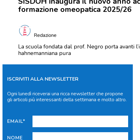
SISDOH inaugura il nuovo anno ac
formazione omeopatica 2025/26
Redazione
La scuola fondata dal prof. Negro porta avanti 
hahnemanniana pura
ISCRIVITI ALLA NEWSLETTER
Ogni lunedì riceverai una ricca newsletter che propone
gli articoli più interessanti della settimana e molto altro.
EMAIL*
NOME