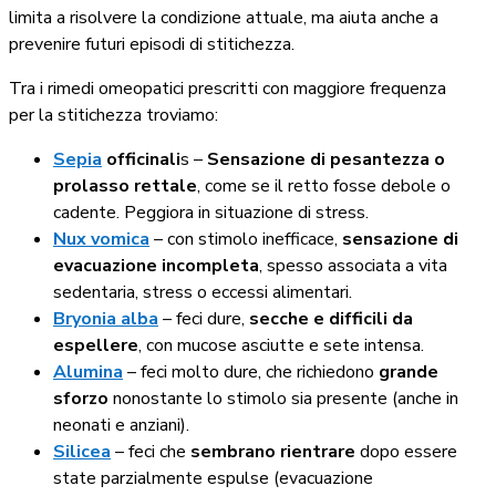
limita a risolvere la condizione attuale, ma aiuta anche a
prevenire futuri episodi di stitichezza.
Tra i rimedi omeopatici prescritti con maggiore frequenza
per la stitichezza troviamo:
Sepia
officinali
s –
Sensazione di pesantezza o
prolasso rettale
, come se il retto fosse debole o
cadente. Peggiora in situazione di stress.
Nux vomica
– con stimolo inefficace,
sensazione di
evacuazione incompleta
, spesso associata a vita
sedentaria, stress o eccessi alimentari.
Bryonia alba
– feci dure,
secche e difficili da
espellere
, con mucose asciutte e sete intensa.
Alumina
– feci molto dure, che richiedono
grande
sforzo
nonostante lo stimolo sia presente (anche in
neonati e anziani).
Silicea
– feci che
sembrano rientrare
dopo essere
state parzialmente espulse (evacuazione