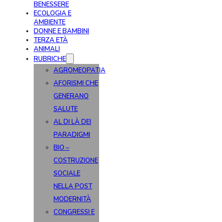
BENESSERE
ECOLOGIA E
AMBIENTE
DONNE E BAMBINI
TERZA ETÀ
ANIMALI
RUBRICHE
AGROMEOPATIA
AFORISMI CHE
GENERANO
SALUTE
AL DI LÀ DEI
PARADIGMI
BIO –
COSTRUZIONE
SOCIALE
NELLA POST
MODERNITÀ
CONGRESSI E