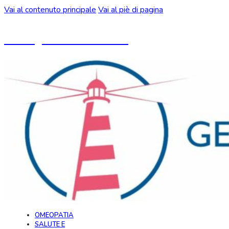
Vai al contenuto principale
Vai al piè di pagina
Un blog ideato da CeMON
OMEOPATIA
SALUTE E