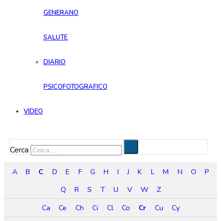
GENERANO
SALUTE
DIARIO
PSICOFOTOGRAFICO
VIDEO
Cerca
A
B
C
D
E
F
G
H
I
J
K
L
M
N
O
P
Q
R
S
T
U
V
W
Z
Ca
Ce
Ch
Ci
Cl
Co
Cr
Cu
Cy