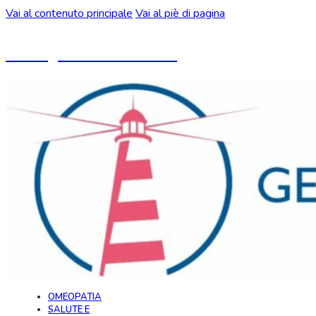
Vai al contenuto principale
Vai al piè di pagina
Un blog ideato da CeMON
OMEOPATIA
SALUTE E