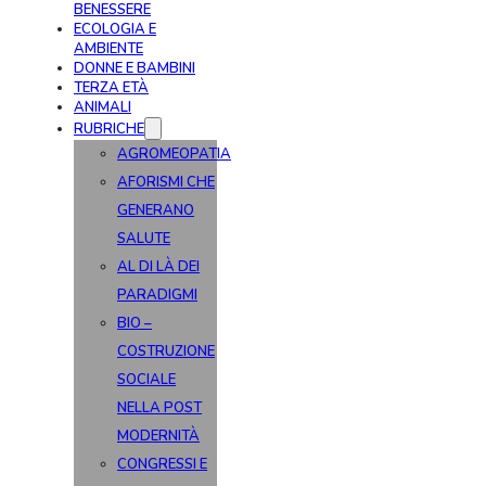
BENESSERE
ECOLOGIA E
AMBIENTE
DONNE E BAMBINI
TERZA ETÀ
ANIMALI
RUBRICHE
AGROMEOPATIA
AFORISMI CHE
GENERANO
SALUTE
AL DI LÀ DEI
PARADIGMI
BIO –
COSTRUZIONE
SOCIALE
NELLA POST
MODERNITÀ
CONGRESSI E