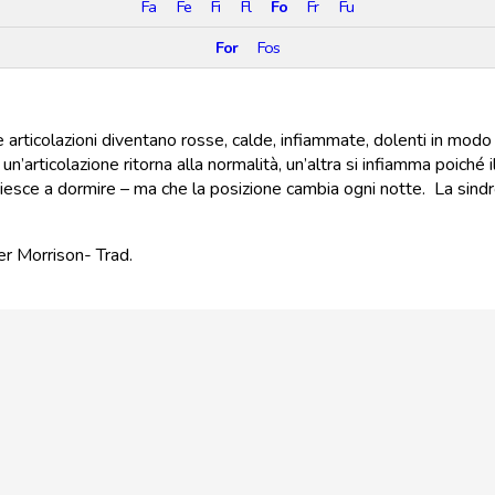
Fa
Fe
Fi
Fl
Fo
Fr
Fu
For
Fos
e articolazioni diventano rosse, calde, infiammate, dolenti in mod
un’articolazione ritorna alla normalità, un’altra si infiamma poiché i
i riesce a dormire – ma che la posizione cambia ogni notte. La si
er Morrison- Trad.