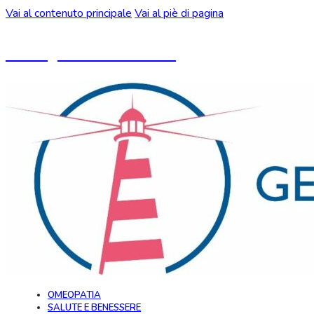
Vai al contenuto principale
Vai al piè di pagina
Un blog ideato da CeMON
OMEOPATIA
SALUTE E BENESSERE