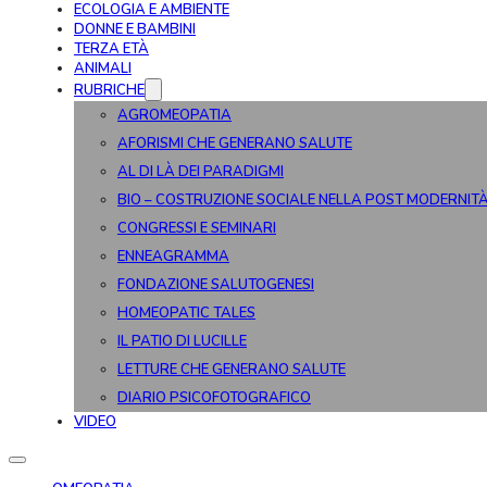
ECOLOGIA E AMBIENTE
DONNE E BAMBINI
TERZA ETÀ
ANIMALI
RUBRICHE
AGROMEOPATIA
AFORISMI CHE GENERANO SALUTE
AL DI LÀ DEI PARADIGMI
BIO – COSTRUZIONE SOCIALE NELLA POST MODERNIT
CONGRESSI E SEMINARI
ENNEAGRAMMA
FONDAZIONE SALUTOGENESI
HOMEOPATIC TALES
IL PATIO DI LUCILLE
LETTURE CHE GENERANO SALUTE
DIARIO PSICOFOTOGRAFICO
VIDEO