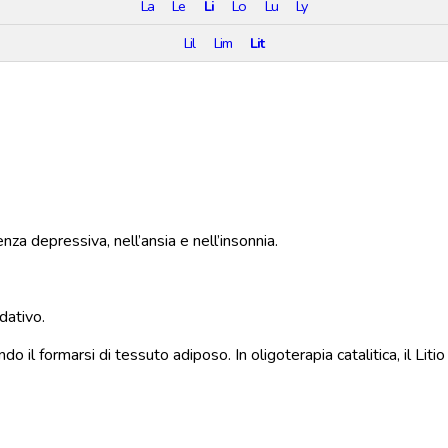
La
Le
Li
Lo
Lu
Ly
Lil
Lim
Lit
nza depressiva, nell’ansia e nell’insonnia.
dativo.
rendo il formarsi di tessuto adiposo. In oligoterapia catalitica, il 