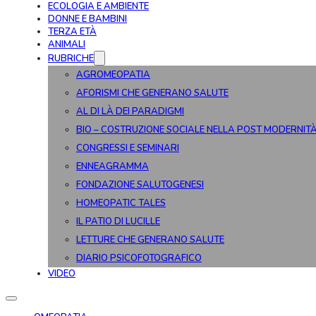
ECOLOGIA E AMBIENTE
DONNE E BAMBINI
TERZA ETÀ
ANIMALI
RUBRICHE
AGROMEOPATIA
AFORISMI CHE GENERANO SALUTE
AL DI LÀ DEI PARADIGMI
BIO – COSTRUZIONE SOCIALE NELLA POST MODERNIT
CONGRESSI E SEMINARI
ENNEAGRAMMA
FONDAZIONE SALUTOGENESI
HOMEOPATIC TALES
IL PATIO DI LUCILLE
LETTURE CHE GENERANO SALUTE
DIARIO PSICOFOTOGRAFICO
VIDEO