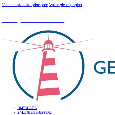
Vai al contenuto principale
Vai al piè di pagina
Un blog ideato da CeMON
OMEOPATIA
SALUTE E BENESSERE