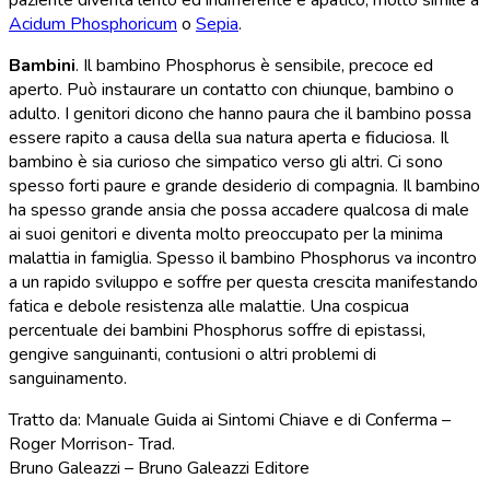
paziente diventa lento ed indifferente e apatico, molto simile a
Acidum Phosphoricum
o
Sepia
.
Bambini
. Il bambino Phosphorus è sensibile, precoce ed
aperto. Può instaurare un contatto con chiunque, bambino o
adulto. I genitori dicono che hanno paura che il bambino possa
essere rapito a causa della sua natura aperta e fiduciosa. Il
bambino è sia curioso che simpatico verso gli altri. Ci sono
spesso forti paure e grande desiderio di compagnia. Il bambino
ha spesso grande ansia che possa accadere qualcosa di male
ai suoi genitori e diventa molto preoccupato per la minima
malattia in famiglia. Spesso il bambino Phosphorus va incontro
a un rapido sviluppo e soffre per questa crescita manifestando
fatica e debole resistenza alle malattie. Una cospicua
percentuale dei bambini Phosphorus soffre di epistassi,
gengive sanguinanti, contusioni o altri problemi di
sanguinamento.
Tratto da: Manuale Guida ai Sintomi Chiave e di Conferma –
Roger Morrison- Trad.
Bruno Galeazzi – Bruno Galeazzi Editore