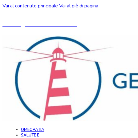
Vai al contenuto principale
Vai al piè di pagina
Un blog ideato da CeMON
OMEOPATIA
SALUTE E