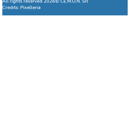
All rights reserved 2026© CE.M.O.N. Srl
Credits:
Pixelleria