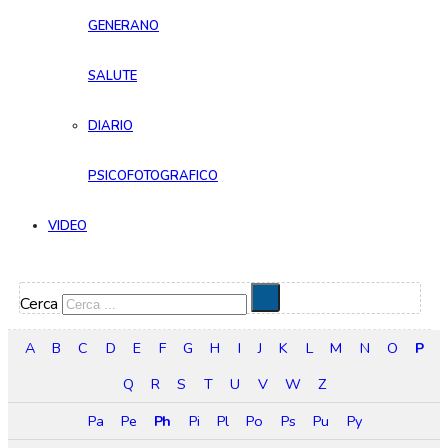
GENERANO
SALUTE
DIARIO
PSICOFOTOGRAFICO
VIDEO
Cerca
A
B
C
D
E
F
G
H
I
J
K
L
M
N
O
P
Q
R
S
T
U
V
W
Z
Pa
Pe
Ph
Pi
Pl
Po
Ps
Pu
Py