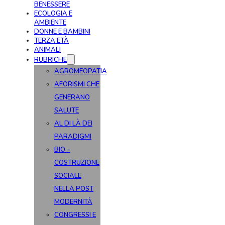
BENESSERE
ECOLOGIA E
AMBIENTE
DONNE E BAMBINI
TERZA ETÀ
ANIMALI
RUBRICHE
AGROMEOPATIA
AFORISMI CHE
GENERANO
SALUTE
AL DI LÀ DEI
PARADIGMI
BIO –
COSTRUZIONE
SOCIALE
NELLA POST
MODERNITÀ
CONGRESSI E