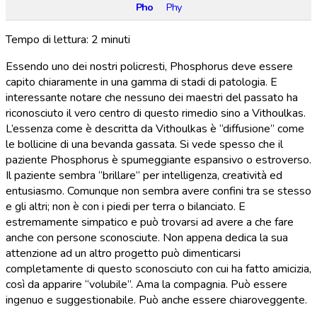
Pho
Phy
Tempo di lettura:
2
minuti
Essendo uno dei nostri policresti, Phosphorus deve essere
capito chiaramente in una gamma di stadi di patologia. E
interessante notare che nessuno dei maestri del passato ha
riconosciuto il vero centro di questo rimedio sino a Vithoulkas.
L’essenza come è descritta da Vithoulkas è “diffusione” come
le bollicine di una bevanda gassata. Si vede spesso che il
paziente Phosphorus è spumeggiante espansivo o estroverso.
Il paziente sembra “brillare” per intelligenza, creatività ed
entusiasmo. Comunque non sembra avere confini tra se stesso
e gli altri; non è con i piedi per terra o bilanciato. E
estremamente simpatico e può trovarsi ad avere a che fare
anche con persone sconosciute. Non appena dedica la sua
attenzione ad un altro progetto può dimenticarsi
completamente di questo sconosciuto con cui ha fatto amicizia,
così da apparire “volubile”. Ama la compagnia. Può essere
ingenuo e suggestionabile. Può anche essere chiaroveggente.