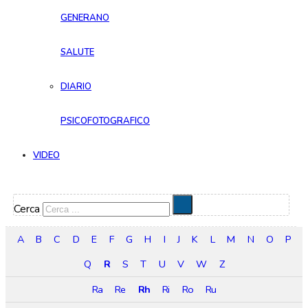
GENERANO
SALUTE
DIARIO
PSICOFOTOGRAFICO
VIDEO
Cerca
A
B
C
D
E
F
G
H
I
J
K
L
M
N
O
P
Q
R
S
T
U
V
W
Z
Ra
Re
Rh
Ri
Ro
Ru