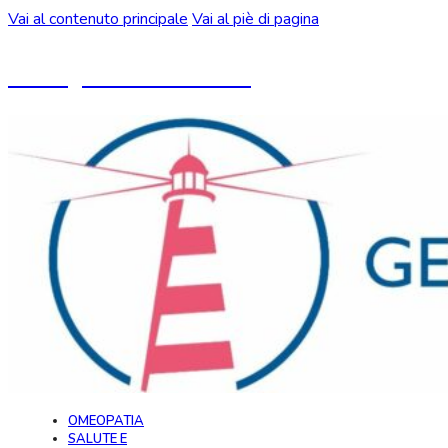
Vai al contenuto principale
Vai al piè di pagina
Un blog ideato da CeMON
OMEOPATIA
SALUTE E