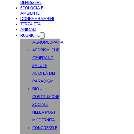
BENESSERE
ECOLOGIA E
AMBIENTE
DONNE E BAMBINI
TERZA ETÀ
ANIMALI
RUBRICHE
AGROMEOPATIA
AFORISMI CHE
GENERANO
SALUTE
AL DI LÀ DEI
PARADIGMI
BIO –
COSTRUZIONE
SOCIALE
NELLA POST
MODERNITÀ
CONGRESSI E