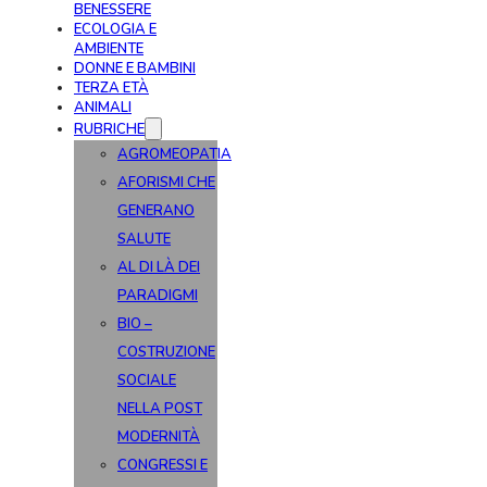
BENESSERE
ECOLOGIA E
AMBIENTE
DONNE E BAMBINI
TERZA ETÀ
ANIMALI
RUBRICHE
AGROMEOPATIA
AFORISMI CHE
GENERANO
SALUTE
AL DI LÀ DEI
PARADIGMI
BIO –
COSTRUZIONE
SOCIALE
NELLA POST
MODERNITÀ
CONGRESSI E