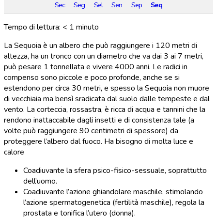
Sec
Seg
Sel
Sen
Sep
Seq
Tempo di lettura:
< 1
minuto
La Sequoia è un albero che può raggiungere i 120 metri di
altezza, ha un tronco con un diametro che va dai 3 ai 7 metri,
può pesare 1 tonnellata e vivere 4000 anni. Le radici in
compenso sono piccole e poco profonde, anche se si
estendono per circa 30 metri, e spesso la Sequoia non muore
di vecchiaia ma bensì sradicata dal suolo dalle tempeste e dal
vento. La corteccia, rossastra, è ricca di acqua e tannini che la
rendono inattaccabile dagli insetti e di consistenza tale (a
volte può raggiungere 90 centimetri di spessore) da
proteggere l’albero dal fuoco. Ha bisogno di molta luce e
calore
Coadiuvante la sfera psico-fisico-sessuale, soprattutto
dell’uomo.
Coadiuvante l’azione ghiandolare maschile, stimolando
l’azione spermatogenetica (fertilità maschile), regola la
prostata e tonifica l’utero (donna).