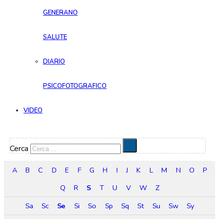
GENERANO
SALUTE
DIARIO
PSICOFOTOGRAFICO
VIDEO
Cerca
A
B
C
D
E
F
G
H
I
J
K
L
M
N
O
P
Q
R
S
T
U
V
W
Z
Sa
Sc
Se
Si
So
Sp
Sq
St
Su
Sw
Sy