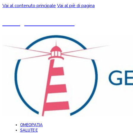
Vai al contenuto principale
Vai al piè di pagina
Un blog ideato da CeMON
OMEOPATIA
SALUTE E