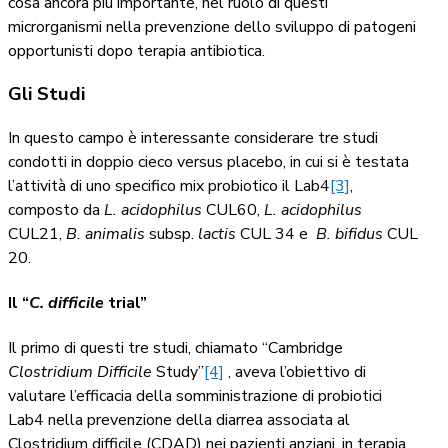
cosa ancora più importante, nel ruolo di questi
microrganismi nella prevenzione dello sviluppo di patogeni
opportunisti dopo terapia antibiotica.
Gli Studi
In questo campo è interessante considerare tre studi
condotti in doppio cieco versus placebo, in cui si è testata
l’attività di uno specifico mix probiotico il Lab4
[3]
,
composto da
L. acidophilus
CUL60,
L. acidophilus
CUL21,
B. animalis
subsp.
lactis
CUL 34 e
B. bifidus
CUL
20.
Il “
C. difficile
trial”
Il primo di questi tre studi, chiamato “Cambridge
Clostridium Difficile
Study”
[4]
, aveva l’obiettivo di
valutare l’efficacia della somministrazione di probiotici
Lab4 nella prevenzione della diarrea associata al
Clostridium difficile (CDAD) nei pazienti anziani, in terapia