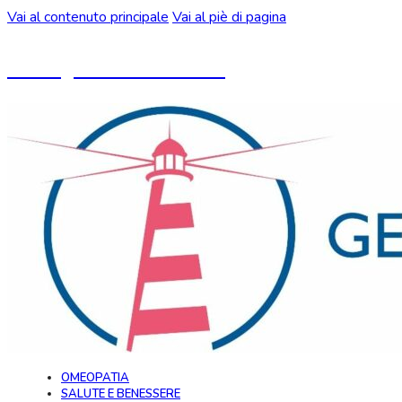
Vai al contenuto principale
Vai al piè di pagina
Un blog ideato da CeMON
OMEOPATIA
SALUTE E BENESSERE