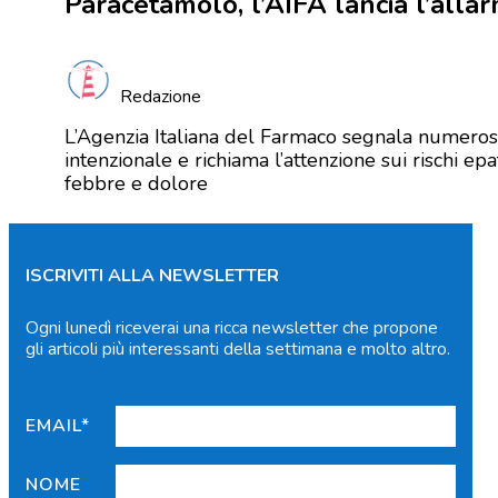
Paracetamolo, l’AIFA lancia l’alla
Redazione
L’Agenzia Italiana del Farmaco segnala numeros
intenzionale e richiama l’attenzione sui rischi ep
febbre e dolore
ISCRIVITI ALLA NEWSLETTER
Ogni lunedì riceverai una ricca newsletter che propone
gli articoli più interessanti della settimana e molto altro.
EMAIL*
NOME