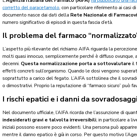
L’
Agenzia Italiana del Farmaco (AIFA)
ha pubblicato una rac
corretto del paracetamolo
, con particolare riferimento ai casi d
documento nasce dai dati della
Rete Nazionale di Farmacovi
numero significativo di episodi in questa fascia d’età.
Il problema del farmaco “normalizzato
L’aspetto più rilevante del richiamo AIFA riguarda la percezion
molti quasi innocuo, semplicemente perché è diffuso ovunque, 
decenni.
Questa normalizzazione porta a sottovalutare
il
effetti concreti sull’organismo. Quando le dosi vengono supera
soprattutto a carico del fegato. L’AIFA sottolinea che il sovra
o dimostrativi. Proprio la reputazione di “farmaco sicuro” può fa
I rischi epatici e i danni da sovradosagg
Nel documento ufficiale, l’AIFA ricorda che l’assunzione di qua
indesiderati gravi e talvolta irreversibili
, in particolare a l
iniziali possono essere poco evidenti. Una persona può apparir
mentre il danno epatico è già in corso. Per questo motivo l’Age