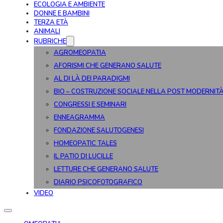
ECOLOGIA E AMBIENTE
DONNE E BAMBINI
TERZA ETÀ
ANIMALI
RUBRICHE
AGROMEOPATIA
AFORISMI CHE GENERANO SALUTE
AL DI LÀ DEI PARADIGMI
BIO – COSTRUZIONE SOCIALE NELLA POST MODERNIT
CONGRESSI E SEMINARI
ENNEAGRAMMA
FONDAZIONE SALUTOGENESI
HOMEOPATIC TALES
IL PATIO DI LUCILLE
LETTURE CHE GENERANO SALUTE
DIARIO PSICOFOTOGRAFICO
VIDEO