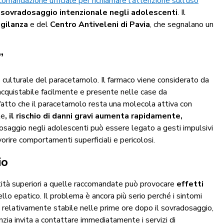
comandazione ufficiale per richiamare l’attenzione sull’uso
i
sovradosaggio intenzionale negli adolescenti
. Il
gilanza
e del
Centro Antiveleni di Pavia
, che segnalano un
”
e culturale del paracetamolo. Il farmaco viene considerato da
acquistabile facilmente e presente nelle case da
 fatto che il paracetamolo resta una molecola attiva con
te
, il rischio di danni gravi aumenta rapidamente,
dosaggio negli adolescenti può essere legato a gesti impulsivi
vorire comportamenti superficiali e pericolosi.
io
ntità superiori a quelle raccomandate può provocare
effetti
ivello epatico. Il problema è ancora più serio perché i sintomi
e relativamente stabile nelle prime ore dopo il sovradosaggio,
nzia invita a contattare immediatamente i servizi di