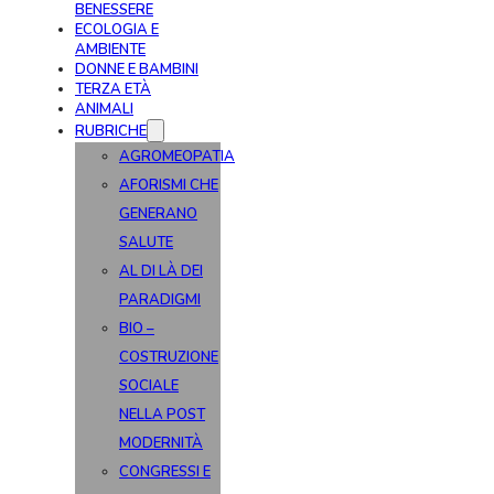
BENESSERE
ECOLOGIA E
AMBIENTE
DONNE E BAMBINI
TERZA ETÀ
ANIMALI
RUBRICHE
AGROMEOPATIA
AFORISMI CHE
GENERANO
SALUTE
AL DI LÀ DEI
PARADIGMI
BIO –
COSTRUZIONE
SOCIALE
NELLA POST
MODERNITÀ
CONGRESSI E