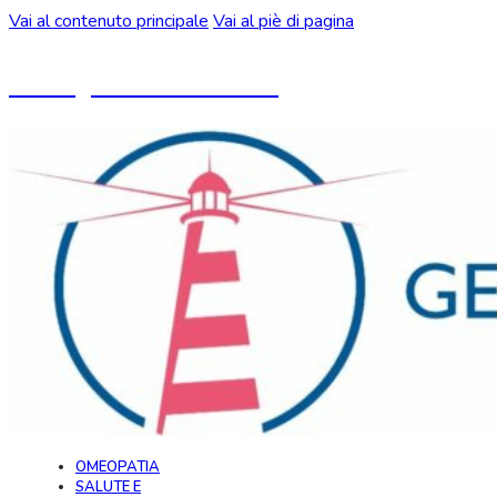
Vai al contenuto principale
Vai al piè di pagina
Un blog ideato da CeMON
OMEOPATIA
SALUTE E