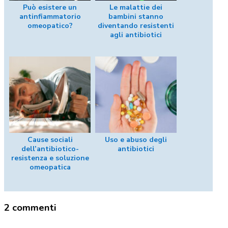
Può esistere un
Le malattie dei
antinfiammatorio
bambini stanno
omeopatico?
diventando resistenti
agli antibiotici
Cause sociali
Uso e abuso degli
dell’antibiotico-
antibiotici
resistenza e soluzione
omeopatica
2 commenti