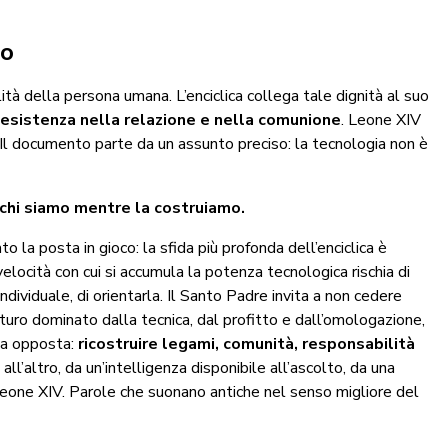
to
ità della persona umana. L’enciclica collega tale dignità al suo
a esistenza nella relazione e nella comunione
. Leone XIV
. Il documento parte da un assunto preciso: la tecnologia non è
 chi siamo mentre la costruiamo.
to la posta in gioco: la sfida più profonda dell’enciclica è
elocità con cui si accumula la potenza tecnologica rischia di
individuale, di orientarla. Il Santo Padre invita a non cedere
uturo dominato dalla tecnica, dal profitto e dall’omologazione,
via opposta:
ricostruire legami, comunità, responsabilità
l’altro, da un’intelligenza disponibile all’ascolto, da una
 Leone XIV. Parole che suonano antiche nel senso migliore del