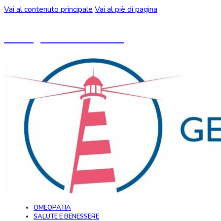
Vai al contenuto principale
Vai al piè di pagina
Un blog ideato da CeMON
OMEOPATIA
SALUTE E BENESSERE