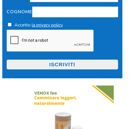
COGNOME
Accetto
la privacy policy