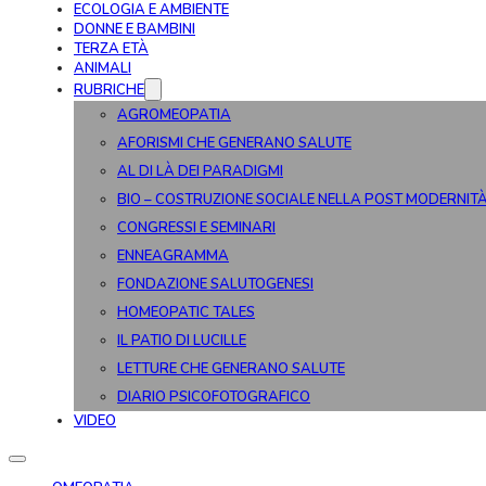
ECOLOGIA E AMBIENTE
DONNE E BAMBINI
TERZA ETÀ
ANIMALI
RUBRICHE
AGROMEOPATIA
AFORISMI CHE GENERANO SALUTE
AL DI LÀ DEI PARADIGMI
BIO – COSTRUZIONE SOCIALE NELLA POST MODERNIT
CONGRESSI E SEMINARI
ENNEAGRAMMA
FONDAZIONE SALUTOGENESI
HOMEOPATIC TALES
IL PATIO DI LUCILLE
LETTURE CHE GENERANO SALUTE
DIARIO PSICOFOTOGRAFICO
VIDEO