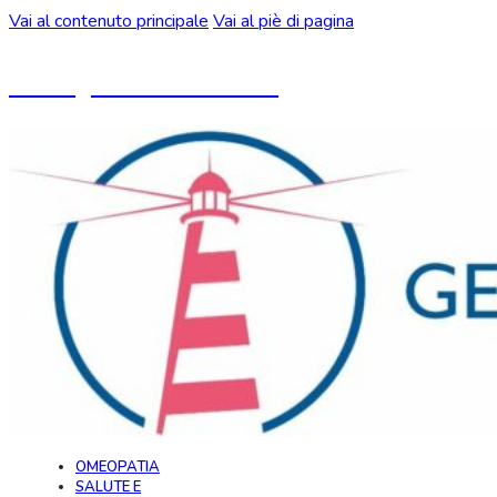
Vai al contenuto principale
Vai al piè di pagina
Un blog ideato da CeMON
OMEOPATIA
SALUTE E