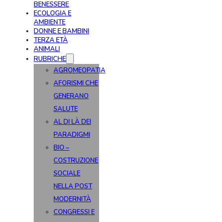
BENESSERE
ECOLOGIA E
AMBIENTE
DONNE E BAMBINI
TERZA ETÀ
ANIMALI
RUBRICHE
AGROMEOPATIA
AFORISMI CHE
GENERANO
SALUTE
AL DI LÀ DEI
PARADIGMI
BIO –
COSTRUZIONE
SOCIALE
NELLA POST
MODERNITÀ
CONGRESSI E