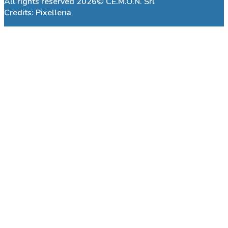
All rights reserved 2026© CE.M.O.N. Srl
Credits:
Pixelleria