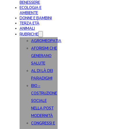
BENESSERE
ECOLOGIA E
AMBIENTE
DONNE E BAMBINI
TERZA ETÀ
ANIMALI
RUBRICHE
AGROMEOPATIA
AFORISMI CHE
GENERANO
SALUTE
AL DI LÀ DEI
PARADIGMI
BIO –
COSTRUZIONE
SOCIALE
NELLA POST
MODERNITÀ
CONGRESSI E