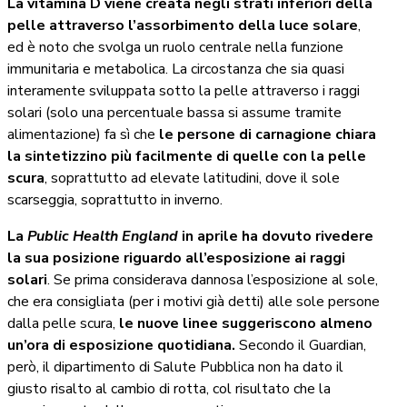
La vitamina D viene creata negli strati inferiori della
pelle attraverso l’assorbimento della luce solare
,
ed è noto che svolga un ruolo centrale nella funzione
immunitaria e metabolica. La circostanza che sia quasi
interamente sviluppata sotto la pelle attraverso i raggi
solari (solo una percentuale bassa si assume tramite
alimentazione) fa sì che
le persone di carnagione chiara
la sintetizzino più facilmente di quelle con la pelle
scura
, soprattutto ad elevate latitudini, dove il sole
scarseggia, soprattutto in inverno.
La
Public Health England
in aprile ha dovuto rivedere
la sua posizione riguardo all’esposizione ai raggi
solari
. Se prima considerava dannosa l’esposizione al sole,
che era consigliata (per i motivi già detti) alle sole persone
dalla pelle scura,
le nuove linee suggeriscono almeno
un’ora di esposizione quotidiana.
Secondo il Guardian,
però, il dipartimento di Salute Pubblica non ha dato il
giusto risalto al cambio di rotta, col risultato che la