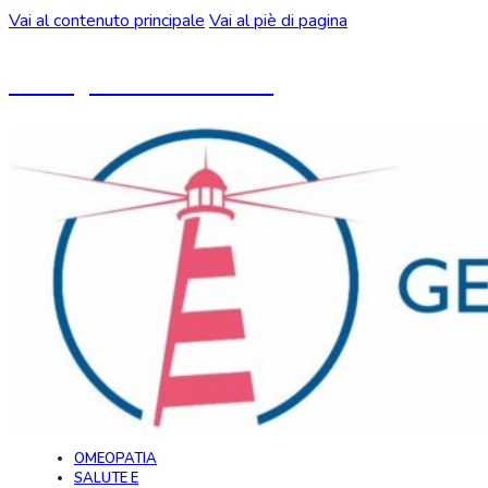
Vai al contenuto principale
Vai al piè di pagina
Un blog ideato da CeMON
OMEOPATIA
SALUTE E