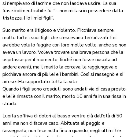
si riempivano di lacrime che non lasciava uscire. La sua
frase indimenticabile fu: “… non mi lascio possedere dalla
tristezza. Ho i miei figli”.
Suo marito era litigioso e violento. Picchiava sempre
molto forte i suoi figli, che crescevano terrorizzati. Lei
avrebbe voluto fuggire con loro molte volte, anche se non
aveva un lavoro. Voleva trovare una brava persona che la
ospitasse per il momento, finché non fosse riuscita ad
andare avanti, ma il marito la cercava, la raggiungeva e
picchiava ancora di più lei e i bambini. Così si rassegnò e si
arrese. Ha sopportato tutta la vita.
Quando i figli sono cresciuti, sono andati via di casa presto
e lei è rimasta con il marito, morto 10 anni fa in una rissa in
strada.
Lupita soffriva di dolori al basso ventre già dall’età di 50
anni, ma non ci faceva caso. Abituata al peggio e
rassegnata, non fece nulla fino a quando, negli ultimi tre