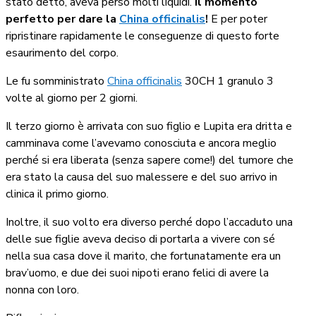
stato detto, aveva perso molti liquidi.
Il momento
perfetto per dare la
China officinalis
!
E per poter
ripristinare rapidamente le conseguenze di questo forte
esaurimento del corpo.
Le fu somministrato
China officinalis
30CH 1 granulo 3
volte al giorno per 2 giorni.
Il terzo giorno è arrivata con suo figlio e Lupita era dritta e
camminava come l’avevamo conosciuta e ancora meglio
perché si era liberata (senza sapere come!) del tumore che
era stato la causa del suo malessere e del suo arrivo in
clinica il primo giorno.
Inoltre, il suo volto era diverso perché dopo l’accaduto una
delle sue figlie aveva deciso di portarla a vivere con sé
nella sua casa dove il marito, che fortunatamente era un
brav’uomo, e due dei suoi nipoti erano felici di avere la
nonna con loro.