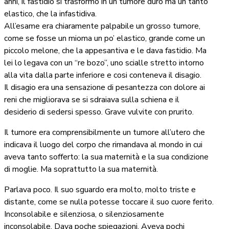
anni, il fastidio si trasformò in un tumore duro ma un tanto
elastico, che la infastidiva.
All’esame era chiaramente palpabile un grosso tumore,
come se fosse un mioma un po’ elastico, grande come un
piccolo melone, che la appesantiva e le dava fastidio. Ma
lei lo legava con un “re bozo”, uno scialle stretto intorno
alla vita dalla parte inferiore e cosi conteneva il disagio.
Il disagio era una sensazione di pesantezza con dolore ai
reni che migliorava se si sdraiava sulla schiena e il
desiderio di sedersi spesso. Grave vulvite con prurito.
Il tumore era comprensibilmente un tumore all’utero che
indicava il luogo del corpo che rimandava al mondo in cui
aveva tanto sofferto: la sua maternità e la sua condizione
di moglie. Ma soprattutto la sua maternità.
Parlava poco. Il suo sguardo era molto, molto triste e
distante, come se nulla potesse toccare il suo cuore ferito.
Inconsolabile e silenziosa, o silenziosamente
inconsolabile. Dava poche spiegazioni. Aveva pochi