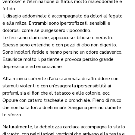
ventose” e l’eliminazione di flatus molto maleodorante e
fetido.
Il disagio addominale è accompagnato da dolori al fegato
e alla milza. Entrambi sono ipertrofizzati, sensibili e
dolorosi, come se pungessero l’ipocondrio.
Le feci sono diarroiche, appiccicose, biliose e nerastre.
Spesso sono enteriche o con pezzi di cibo non digerito.
Sono indolori, fetide e hanno persino un odore cadaverico.
Esaurisce molto il paziente e provoca persino grande
depressione ed emaciazione.
Alla minima corrente d’aria si ammala di raffreddore con
starnuti violenti e con un’esagerata ipersensibilità ai
profumi, sia ai fiori che al tabacco e alle colonie, ecc.
Oppure con catarro tracheale o bronchiale. Pieno di muco
che non ha la forza di eliminare. Sanguina persino durante
lo sforzo.
Naturalmente, la debolezza cardiaca accompagna lo stato
di vuoto, con palpitazioni, vertigini che arrivano alla testa e