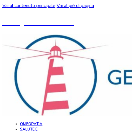
Vai al contenuto principale
Vai al piè di pagina
Un blog ideato da CeMON
OMEOPATIA
SALUTE E