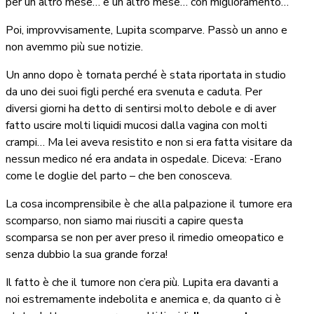
per un altro mese… e un altro mese… con miglioramento…
Poi, improvvisamente, Lupita scomparve. Passò un anno e
non avemmo più sue notizie.
Un anno dopo è tornata perché è stata riportata in studio
da uno dei suoi figli perché era svenuta e caduta. Per
diversi giorni ha detto di sentirsi molto debole e di aver
fatto uscire molti liquidi mucosi dalla vagina con molti
crampi… Ma lei aveva resistito e non si era fatta visitare da
nessun medico né era andata in ospedale. Diceva: -Erano
come le doglie del parto – che ben conosceva.
La cosa incomprensibile è che alla palpazione il tumore era
scomparso, non siamo mai riusciti a capire questa
scomparsa se non per aver preso il rimedio omeopatico e
senza dubbio la sua grande forza!
Il fatto è che il tumore non c’era più. Lupita era davanti a
noi estremamente indebolita e anemica e, da quanto ci è