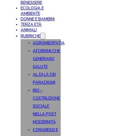
BENESSERE
ECOLOGIA E
AMBIENTE
DONNE E BAMBINI
TERZA ETÀ
ANIMALI
RUBRICHE
AGROMEOPATIA
AFORISMI CHE
GENERANO
SALUTE
AL DI LÀ DEI
PARADIGMI
BIO –
COSTRUZIONE
SOCIALE
NELLA POST
MODERNITÀ
CONGRESSI E