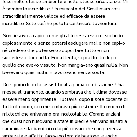
fossi nello stesso ambiente e nelle stesse circostanze. Mi
è sembrato incredibile. Un miracolo del Simillimum così
straordinariamente veloce ed efficace da essere
incredibile. Solo così ho potuto continuare l’avventura.
Non riuscivo a capire come gli altri resistessero, sudando
copiosamente e senza potersi asciugare mai, e non capivo
né credevo che potessero sopportare tutto e non
succedesse loro nulla. Ero attenta, soprattutto dopo
quello che avevo vissuto. Non mangiavano quasi nulla. Non
bevevano quasi nulla. E lavoravano senza sosta.
Due giorni dopo ho assistito alla prima celebrazione. Una
messa al tramonto, quando sembrava che il clima dovesse
essere meno opprimente. Tuttavia, dopo il sole cocente di
tutto il giorno, non mi sembrava più così mite. Il numero di
mixtechi che arrivavano era incalcolabile. C’erano anziani
che quasi non riuscivano a stare in piedi e venivano aiutati a
camminare dai bambini o dai più giovani che con pazienza
smisurata e affetto facevano loro da bastone, e anche