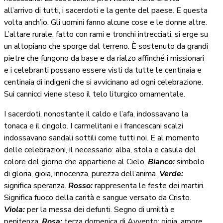
all’arrivo di tutti, i sacerdoti e la gente del paese. E questa
volta anch’io. Gli uomini fanno alcune cose e le donne altre.
L’altare rurale, fatto con rami e tronchi intrecciati, si erge su
un altopiano che sporge dal terreno. È sostenuto da grandi
pietre che fungono da base e da rialzo affinché i missionari
e i celebranti possano essere visti da tutte le centinaia e
centinaia di indigeni che si avvicinano ad ogni celebrazione.
Sui cannicci viene steso il telo liturgico ornamentale.
I sacerdoti, nonostante il caldo e l’afa, indossavano la
tonaca e il cingolo. I carmelitani e i francescani scalzi
indossavano sandali sottili come tutti noi. E al momento
delle celebrazioni, il necessario: alba, stola e casula del
colore del giorno che appartiene al Cielo.
Bianco:
simbolo
di gloria, gioia, innocenza, purezza dell’anima.
Verde:
significa speranza.
Rosso:
rappresenta le feste dei martiri.
Significa fuoco della carità e sangue versato da Cristo.
Viola:
per la messa dei defunti. Segno di umiltà e
penitenza.
Rosa:
terza domenica di Avvento: gioia, amore.