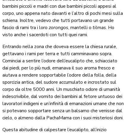
bambini piccoli e madri con due bambini piccoli appesi al
corpo, uno appena nato davanti e l’altro di pochi mesi sulla
schiena. Inoltre, vedevo che tutti portavano un grande
fascio di rami tra i loro
zorongos
, mantelli o
tilmas
. Ho
visto anche i sacerdoti con tutti quei rami.
Entrando nella zona che doveva essere la chiesa rurale,
gettavano i rami per terra e tutti camminavano sopra.
Cominciai a sentire l’odore dell’eucalipto che, schiacciato
dai piedi, per lo più nudi, emanava il suo aroma fresco e
aiutava a rendere sopportabile l’odore della folla, della
sporcizia antica, del sudore accumulato e incrostato sul
corpo da oltre 5000 anni. Un muschiato odore di umanità
indescrivibile, dal vomito dei bambini al fetore untuoso dei
lavoratori indigeni e un’infinità di emanazioni umane che non
si potevano sopportare senza un balsamo che venisse dal
cielo, o almeno dalla PachaMama con i suoi misteriosi doni.
Questa abitudine di calpestare l’eucalipto, all’inizio