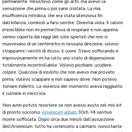
permanente. Resistevo come gli altri, ma avevo la
sensazione che prima o poi sarei crollata. La mia
insufficienza mitralica, che era stata silenziosa fin
dall’infanzia, cominciò a farsi sentire. Diventai viola. Il calore
irresistibile non mi permetteva di respirare e non appena
venivo coperta dai raggi del sole spietati che non si
muovevano di un centimetro in nessuna direzione, volevo
strapparmi i vestiti di dosso, il cuore. Stavo soffocando e
improvvisamente mi ha colto uno stato di disperazione
totalmente incontrollabile. Volevo picchiare, uccidere,
colpire. Qualcosa di insolito che non avevo mai provato
prima. Volevo scappare e non sapevo dove. Non potevo
tornare indietro. La violenza del momento aveva raggiunto
il culmine in mezz’ora.
Non avrei potuto resistere se non avessi avuto nel mio kit
di pronto soccorso
Arsenicum album
30ch. Mi sentivo
morire soffocata. Dopo circa due minuti dall’assunzione
dell’Arsenicum, tutto ha cominciato a calmarsi, nonostante