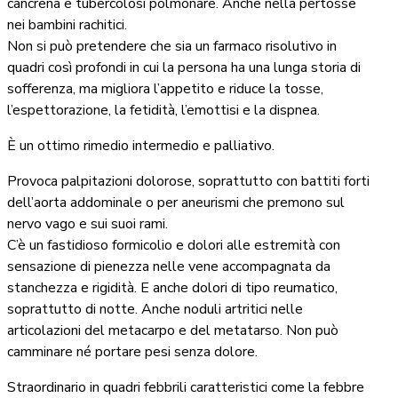
cancrena e tubercolosi polmonare. Anche nella pertosse
nei bambini rachitici.
Non si può pretendere che sia un farmaco risolutivo in
quadri così profondi in cui la persona ha una lunga storia di
sofferenza, ma migliora l’appetito e riduce la tosse,
l’espettorazione, la fetidità, l’emottisi e la dispnea.
È un ottimo rimedio intermedio e palliativo.
Provoca palpitazioni dolorose, soprattutto con battiti forti
dell’aorta addominale o per aneurismi che premono sul
nervo vago e sui suoi rami.
C’è un fastidioso formicolio e dolori alle estremità con
sensazione di pienezza nelle vene accompagnata da
stanchezza e rigidità. E anche dolori di tipo reumatico,
soprattutto di notte. Anche noduli artritici nelle
articolazioni del metacarpo e del metatarso. Non può
camminare né portare pesi senza dolore.
Straordinario in quadri febbrili caratteristici come la febbre