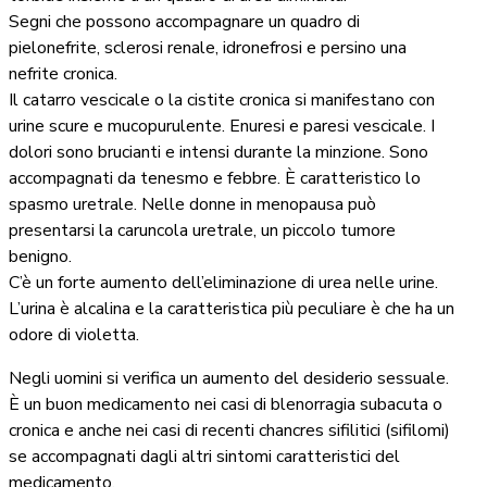
Segni che possono accompagnare un quadro di
pielonefrite, sclerosi renale, idronefrosi e persino una
nefrite cronica.
Il catarro vescicale o la cistite cronica si manifestano con
urine scure e mucopurulente. Enuresi e paresi vescicale. I
dolori sono brucianti e intensi durante la minzione. Sono
accompagnati da tenesmo e febbre. È caratteristico lo
spasmo uretrale. Nelle donne in menopausa può
presentarsi la caruncola uretrale, un piccolo tumore
benigno.
C’è un forte aumento dell’eliminazione di urea nelle urine.
L’urina è alcalina e la caratteristica più peculiare è che ha un
odore di violetta.
Negli uomini si verifica un aumento del desiderio sessuale.
È un buon medicamento nei casi di blenorragia subacuta o
cronica e anche nei casi di recenti chancres sifilitici (sifilomi)
se accompagnati dagli altri sintomi caratteristici del
medicamento.