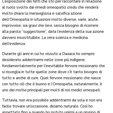
L’esposizione dei fatti che sto per raccontare in relazione
al ruolo svolto dai rimedi omeopatici credo che renderà
molto chiara la meravigliosa e salvifica azione
dell’Omeopatia in situazioni molto diverse, varie, acute,
improvvise, sia gravi che lievi, senza bisogno di ricorrere
alla parola “suggestione”, data l’evidenza della sua azione
davvero insostituibile. La vera scienza e medicina
dell’evidenza.
Durante gli anni in cui ho vissuto a Oaxaca ho sempre
desiderato addentrarmi nelle zone più indigene,
fondamentalmente per l’inevitabile fervore missionario che
si risveglia in tutte quelle zone dove c’è tanto bisogno di
tutto e anche di cure. Quel fervore missionario che nasce
con tutto ciò che è buono e l’Omeopatia, naturalmente, è
uno dei motivi principali per molti di noi medici omeopati.
Tuttavia, non era possibile addentrarmi da sola e non era
facile trovare un’occasione, diciamo naturale. Così ho
aspettato fino a quando ho potuto unirmi a un gruppo di