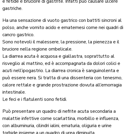
e fetide e bruciore di gastrite. Infatti può causare ulcere
gastriche.
Ha una sensazione di vuoto gastrico con battiti sincroni al
polso, anche vomito acido e ematemesi come nei quadri di
cancro gastrico.
Sono notevoli il malessere, la pressione, la pienezza e il
bruciore nella regione ombelicale.
La diarrea acuta è acquosa e giallastra, soprattutto al
risveglio al mattino, ed è accompagnata da dolori colici e
acuti nell’ipogastrio. La diarrea cronica è sanguinolenta e
può essere nera. Si tratta di una dissenteria con tenesmo,
calore rettale e grande prostrazione dovuta all’emorragia
intestinale.
Le feci e i flatulenti sono fetidi.
Può presentare un quadro di nefrite acuta secondaria a
malattie infettive come scarlattina, morbillo e influenza,
con albuminuria, cilindri ialini, ematuria, oliguria e urine
torbide insieme a un quadro di urea diminuita.