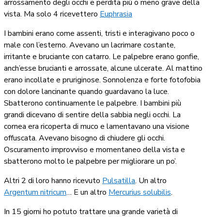
arrossamento degli occhi e perdita più o meno grave della
vista. Ma solo 4 ricevettero
Euphrasia
I bambini erano come assenti, tristi e interagivano poco o
male con l’esterno. Avevano un lacrimare costante,
irritante e bruciante con catarro. Le palpebre erano gonfie,
anch’esse brucianti e arrossate, alcune ulcerate. Al mattino
erano incollate e pruriginose. Sonnolenza e forte fotofobia
con dolore lancinante quando guardavano la luce.
Sbatterono continuamente le palpebre. I bambini più
grandi dicevano di sentire della sabbia negli occhi. La
cornea era ricoperta di muco e lamentavano una visione
offuscata. Avevano bisogno di chiudere gli occhi.
Oscuramento improvviso e momentaneo della vista e
sbatterono molto le palpebre per migliorare un po’.
Altri 2 di loro hanno ricevuto
Pulsatilla
. Un altro
Argentum nitricum
… E un altro
Mercurius solubilis
.
In 15 giorni ho potuto trattare una grande varietà di