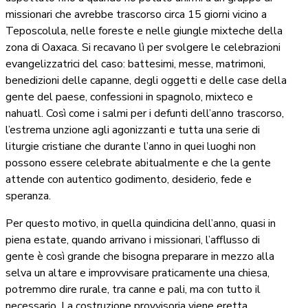
missionari che avrebbe trascorso circa 15 giorni vicino a
Teposcolula, nelle foreste e nelle giungle mixteche della
zona di Oaxaca. Si recavano lì per svolgere le celebrazioni
evangelizzatrici del caso: battesimi, messe, matrimoni,
benedizioni delle capanne, degli oggetti e delle case della
gente del paese, confessioni in spagnolo, mixteco e
nahuatl. Così come i salmi per i defunti dell’anno trascorso,
l’estrema unzione agli agonizzanti e tutta una serie di
liturgie cristiane che durante l’anno in quei luoghi non
possono essere celebrate abitualmente e che la gente
attende con autentico godimento, desiderio, fede e
speranza.
Per questo motivo, in quella quindicina dell’anno, quasi in
piena estate, quando arrivano i missionari, l’afflusso di
gente è così grande che bisogna preparare in mezzo alla
selva un altare e improvvisare praticamente una chiesa,
potremmo dire rurale, tra canne e pali, ma con tutto il
necessario. La costruzione provvisoria viene eretta