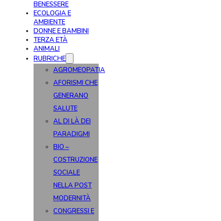
BENESSERE
ECOLOGIA E
AMBIENTE
DONNE E BAMBINI
TERZA ETÀ
ANIMALI
RUBRICHE
AGROMEOPATIA
AFORISMI CHE
GENERANO
SALUTE
AL DI LÀ DEI
PARADIGMI
BIO –
COSTRUZIONE
SOCIALE
NELLA POST
MODERNITÀ
CONGRESSI E