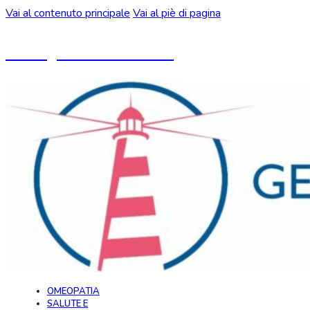
Vai al contenuto principale
Vai al piè di pagina
Un blog ideato da CeMON
OMEOPATIA
SALUTE E