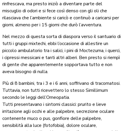
rinfrescava, ma presto iniziò a diventare parte del
miscuglio di odori e si fece così denso con gli oli che
rilasciava che l’ambiente si caricò e continuò a caricarsi per
giorni, almeno per i 15 giorni che durò l’avventura.
Nel mezzo di questa sorta di diaspora verso il santuario di
tutti i gruppi mixtechi, ebbi l’occasione di allestire un
piccolo ambulatorio tra i salici, i pini di Moctezuma, i querci,
i cipressi messicani e tanti altri alberi. Ben presto si riempì
di gente che apparentemente sopportava tutto e non
aveva bisogno di nulla.
Più di 8 bambini, tra i 3 e i 6 anni, soffrivano di tracomatosi.
Tuttavia, non tutti ricevettero lo stesso Simillimum
secondo le leggi dell’Omeopatia.
Tutti presentavano i sintomi classici: prurito e lieve
irritazione agli occhi e alle palpebre, secrezione oculare
contenente muco o pus, gonfiore delle palpebre,
sensibilità alla luce (fotofobia), dolore oculare,