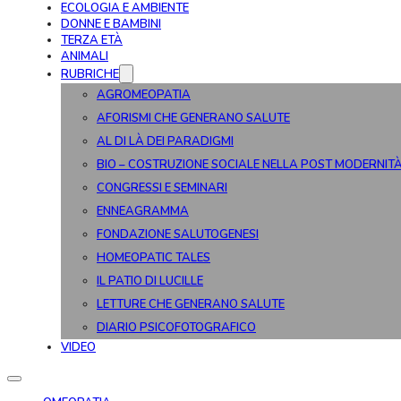
ECOLOGIA E AMBIENTE
DONNE E BAMBINI
TERZA ETÀ
ANIMALI
RUBRICHE
AGROMEOPATIA
AFORISMI CHE GENERANO SALUTE
AL DI LÀ DEI PARADIGMI
BIO – COSTRUZIONE SOCIALE NELLA POST MODERNIT
CONGRESSI E SEMINARI
ENNEAGRAMMA
FONDAZIONE SALUTOGENESI
HOMEOPATIC TALES
IL PATIO DI LUCILLE
LETTURE CHE GENERANO SALUTE
DIARIO PSICOFOTOGRAFICO
VIDEO