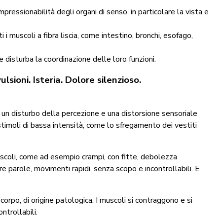
ressionabilità degli organi di senso, in particolare la vista e
 i muscoli a fibra liscia, come intestino, bronchi, esofago,
e disturba la coordinazione delle loro funzioni.
sioni. Isteria. Dolore silenzioso.
ica un disturbo della percezione e una distorsione sensoriale
stimoli di bassa intensità, come lo sfregamento dei vestiti
muscoli, come ad esempio crampi, con fitte, debolezza
re parole, movimenti rapidi, senza scopo e incontrollabili. E
orpo, di origine patologica. I muscoli si contraggono e si
ntrollabili.