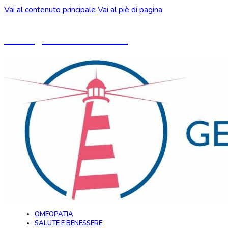
Vai al contenuto principale
Vai al piè di pagina
Un blog ideato da CeMON
OMEOPATIA
SALUTE E BENESSERE