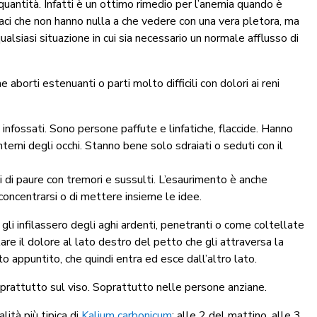
quantità. Infatti è un ottimo rimedio per l’anemia quando è
diaci che non hanno nulla a che vedere con una vera pletora, ma
ualsiasi situazione in cui sia necessario un normale afflusso di
borti estenuanti o parti molto difficili con dolori ai reni
 infossati. Sono persone paffute e linfatiche, flaccide. Hanno
terni degli occhi. Stanno bene solo sdraiati o seduti con il
 di paure con tremori e sussulti. L’esaurimento è anche
 concentrarsi o di mettere insieme le idee.
li infilassero degli aghi ardenti, penetranti o come coltellate
are il dolore al lato destro del petto che gli attraversa la
appuntito, che quindi entra ed esce dall’altro lato.
rattutto sul viso. Soprattutto nelle persone anziane.
ità più tipica di
Kalium carbonicum
: alle 2 del mattino, alle 3