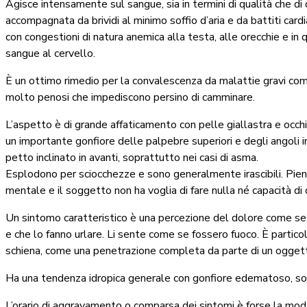
Agisce intensamente sul sangue, sia in termini di qualità che di 
accompagnata da brividi al minimo soffio d’aria e da battiti car
con congestioni di natura anemica alla testa, alle orecchie e in q
sangue al cervello.
È un ottimo rimedio per la convalescenza da malattie gravi come a
molto penosi che impediscono persino di camminare.
L’aspetto è di grande affaticamento con pelle giallastra e occhi
un importante gonfiore delle palpebre superiori e degli angoli in
petto inclinato in avanti, soprattutto nei casi di asma.
Esplodono per sciocchezze e sono generalmente irascibili. Pieni
mentale e il soggetto non ha voglia di fare nulla né capacità di
Un sintomo caratteristico è una percezione del dolore come se g
e che lo fanno urlare. Li sente come se fossero fuoco. È particol
schiena, come una penetrazione completa da parte di un oggetto 
Ha una tendenza idropica generale con gonfiore edematoso, sop
L’orario di aggravamento o comparsa dei sintomi è forse la modal