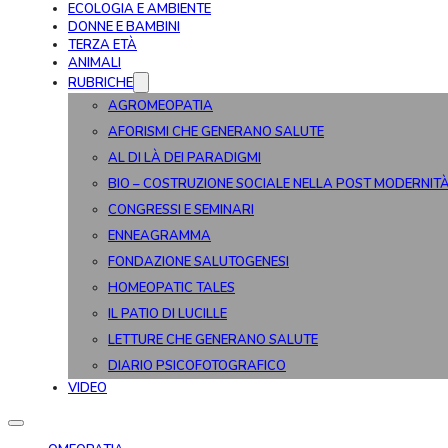
ECOLOGIA E AMBIENTE
DONNE E BAMBINI
TERZA ETÀ
ANIMALI
RUBRICHE
AGROMEOPATIA
AFORISMI CHE GENERANO SALUTE
AL DI LÀ DEI PARADIGMI
BIO – COSTRUZIONE SOCIALE NELLA POST MODERNIT
CONGRESSI E SEMINARI
ENNEAGRAMMA
FONDAZIONE SALUTOGENESI
HOMEOPATIC TALES
IL PATIO DI LUCILLE
LETTURE CHE GENERANO SALUTE
DIARIO PSICOFOTOGRAFICO
VIDEO