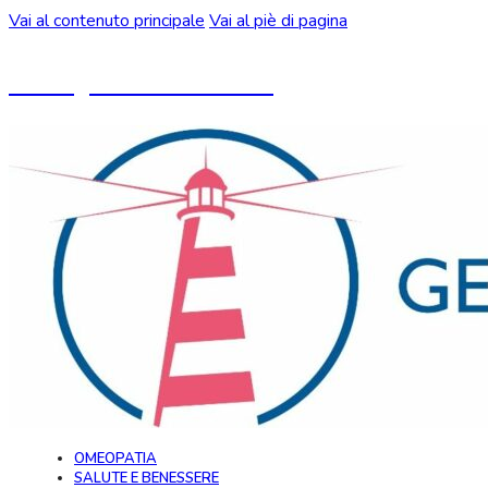
Vai al contenuto principale
Vai al piè di pagina
Un blog ideato da CeMON
OMEOPATIA
SALUTE E BENESSERE