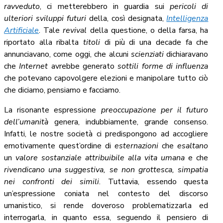
ravveduto
, ci metterebbero in guardia sui
pericoli di
ulteriori sviluppi
futuri
della, così designata,
Intelligenza
Artificiale
. Tale
revival
della questione, o della farsa, ha
riportato alla ribalta
titoli
di più di una decade fa che
annunciavano, come oggi, che alcuni
scienziati
dichiaravano
che
Internet
avrebbe generato
sottili forme di influenza
che potevano capovolgere elezioni e manipolare tutto ciò
che diciamo, pensiamo e facciamo.
La risonante espressione
preoccupazione per il futuro
dell’umanità
genera, indubbiamente, grande consenso.
Infatti, le nostre società ci predispongono ad accogliere
emotivamente quest’ordine di
esternazioni
che
esaltano
un
valore sostanziale attribuibile alla vita umana
e che
rivendicano una suggestiva, se non grottesca, simpatia
nei confronti dei simili
. Tuttavia, essendo questa
un’espressione coniata nel contesto del discorso
umanistico, si rende doveroso problematizzarla ed
interrogarla, in quanto essa, seguendo il pensiero di