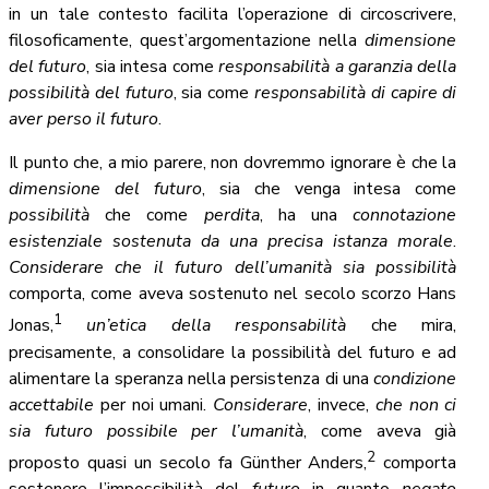
in un tale contesto facilita l’operazione di circoscrivere,
filosoficamente, quest’argomentazione nella
dimensione
del futuro
, sia intesa come
responsabilità a garanzia della
possibilità del futuro
, sia come
responsabilità di capire di
aver perso il futuro
.
Il punto che, a mio parere, non dovremmo ignorare è che la
dimensione del futuro
, sia che venga intesa come
possibilità
che come
perdita
, ha una
connotazione
esistenziale
sostenuta da una precisa
istanza morale
.
Considerare che il futuro dell’umanità sia possibilità
comporta, come aveva sostenuto nel secolo scorzo Hans
1
Jonas,
un’etica della responsabilità
che mira,
precisamente, a consolidare la possibilità del futuro e ad
alimentare la speranza nella persistenza di una
condizione
accettabile
per noi umani.
Considerare
, invece,
che non ci
sia futuro possibile per l’umanità
, come aveva già
2
proposto quasi un secolo fa Günther Anders,
comporta
sostenere l’impossibilità del
futuro
in quanto
negato