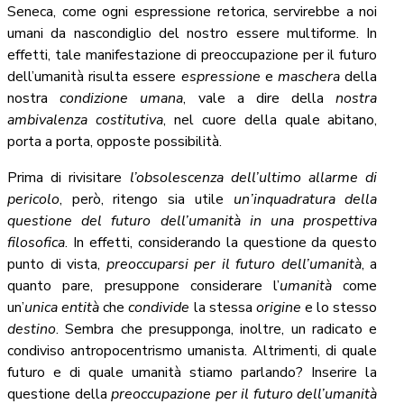
Seneca, come ogni espressione retorica, servirebbe a noi
umani da nascondiglio del nostro essere multiforme. In
effetti, tale manifestazione di preoccupazione per il futuro
dell’umanità risulta essere
espressione
e
maschera
della
nostra
condizione umana
, vale a dire della
nostra
ambivalenza costitutiva
, nel cuore della quale abitano,
porta a porta, opposte possibilità.
Prima di rivisitare
l’obsolescenza dell’ultimo allarme di
pericolo
, però, ritengo sia utile
un’inquadratura della
questione del futuro dell’umanità in una prospettiva
filosofica
. In effetti, considerando la questione da questo
punto di vista,
preoccuparsi per il futuro dell’umanità
, a
quanto pare, presuppone considerare l’
umanità
come
un’
unica
entità
che
condivide
la stessa
origine
e lo stesso
destino
. Sembra che presupponga, inoltre, un radicato e
condiviso antropocentrismo umanista. Altrimenti, di quale
futuro e di quale umanità stiamo parlando? Inserire la
questione della
preoccupazione per il futuro dell’umanità