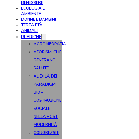
BENESSERE
ECOLOGIA E
AMBIENTE
DONNE E BAMBINI
TERZA ETÀ
ANIMALI
RUBRICHE
AGROMEOPATIA
AFORISMI CHE
GENERANO
SALUTE
AL DI LÀ DEI
PARADIGMI
BIO –
COSTRUZIONE
SOCIALE
NELLA POST
MODERNITÀ
CONGRESSI E