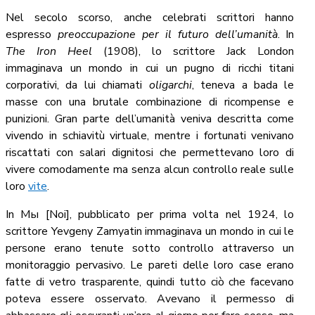
Nel secolo scorso, anche celebrati scrittori hanno
espresso
preoccupazione per il futuro dell’umanità
. In
The Iron Heel
(1908), lo scrittore Jack London
immaginava un mondo in cui un pugno di ricchi titani
corporativi, da lui chiamati
oligarchi
, teneva a bada le
masse con una brutale combinazione di ricompense e
punizioni. Gran parte dell’umanità veniva descritta come
vivendo in schiavitù virtuale, mentre i fortunati venivano
riscattati con salari dignitosi che permettevano loro di
vivere comodamente ma senza alcun controllo reale sulle
loro
vite
.
In Мы [Noi], pubblicato per prima volta nel 1924, lo
scrittore Yevgeny Zamyatin immaginava un mondo in cui le
persone erano tenute sotto controllo attraverso un
monitoraggio pervasivo. Le pareti delle loro case erano
fatte di vetro trasparente, quindi tutto ciò che facevano
poteva essere osservato. Avevano il permesso di