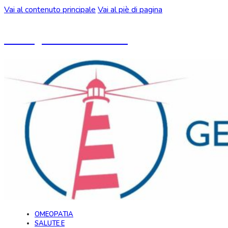
Vai al contenuto principale
Vai al piè di pagina
Un blog ideato da CeMON
OMEOPATIA
SALUTE E