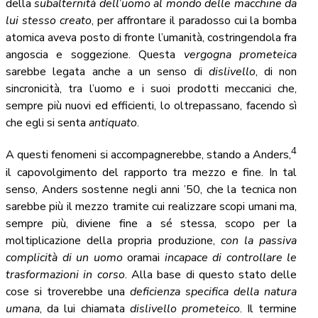
della
subalternità dell’uomo al mondo delle macchine da
lui stesso creato
, per affrontare il paradosso cui la bomba
atomica aveva posto di fronte l’umanità, costringendola fra
angoscia e soggezione. Questa
vergogna prometeica
sarebbe legata anche a un senso di
dislivello
, di non
sincronicità, tra l’uomo e i suoi prodotti meccanici che,
sempre più nuovi ed efficienti, lo oltrepassano, facendo sì
che egli si senta
antiquato
.
4
A questi fenomeni si accompagnerebbe, stando a Anders,
il capovolgimento del rapporto tra mezzo e fine. In tal
senso, Anders sostenne negli anni ’50, che la tecnica non
sarebbe più il mezzo tramite cui realizzare scopi umani ma,
sempre più, diviene fine a sé stessa, scopo per la
moltiplicazione della propria produzione,
con la passiva
complicità di un uomo
oramai
incapace di controllare le
trasformazioni in corso
. Alla base di questo stato delle
cose si troverebbe una
deficienza
specifica della natura
umana
, da lui chiamata
dislivello prometeico
. Il termine