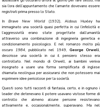
abbassare gli oscuranti un’ora al giorno per fare sesso, ma
sia l’ora dell’appuntamento che l’amante dovevano essere
registrati prima presso lo Stato.
In
Brave New World
(1932), Aldous Huxley ha
immaginato una società quasi perfetta in cui l’infelicità e
l’aggressività erano state progettate dall’umanità
attraverso una combinazione di ingegneria genetica e
condizionamento psicologico. E nel romanzo molto più
oscuro
1984
, pubblicato nel 1949,
George Orwell
,
descrisse una società in cui il pensiero stesso era
controllato. Nel mondo di Orwell, ai bambini veniva
insegnato a usare una forma semplificata di inglese
chiamata
neolingua
per assicurarsi che non potessero mai
esprimere idee pericolose per la società.
Questi sono tutti racconti di fantasia, certo, e in ognuno i
leader che detenevano il potere usavano vistose forme di
controllo che almeno alcune persone resistevano
attivamente e, occasionalmente, superavano. Ma nel