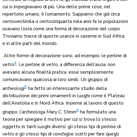
cui si impegnavano di più. Una delle prime cose, nel
repertorio umano, è l’ornamento. Sappiamo che già circa
centoventimila o centocinquanta mila anni fa le popolazioni
usavano l’ocra come una forma di decorazione del corpo.
Troviamo tracce di queste usanze in caverne in Sud Africa
e in altre parti del mondo.
Altre forme di decorazione sono, ad esempio, le perline di
4
vetro
. Le perline di vetro, a differenza dell’ascia, non
avevano alcuna finalità pratica, esse semplicemente
comunicavano qualcosa ai loro simili. Un gruppo di
5
archeologi
ha fatto un interessante studio della
distribuzione dei primi ornamenti in luoghi come il Plateau
dell’Anatolia e in Nord Africa. Insieme al lavoro di questo
6
gruppo, l’archeologa Mary C. Stiner
ha formulato una
teoria per spiegare il motivo per cui si trova lo stesso
oggetto in tanti luoghi diversi: gli stessi tipi di perline di
vetro e gli stessi tipi di conchiglie scelti per fare quegli