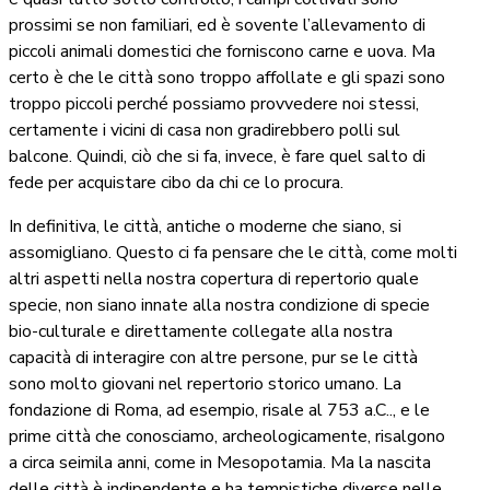
prossimi se non familiari, ed è sovente l’allevamento di
piccoli animali domestici che forniscono carne e uova. Ma
certo è che le città sono troppo affollate e gli spazi sono
troppo piccoli perché possiamo provvedere noi stessi,
certamente i vicini di casa non gradirebbero polli sul
balcone. Quindi, ciò che si fa, invece, è fare quel salto di
fede per acquistare cibo da chi ce lo procura.
In definitiva, le città, antiche o moderne che siano, si
assomigliano. Questo ci fa pensare che le città, come molti
altri aspetti nella nostra copertura di repertorio quale
specie, non siano innate alla nostra condizione di specie
bio-culturale e direttamente collegate alla nostra
capacità di interagire con altre persone, pur se le città
sono molto giovani nel repertorio storico umano. La
fondazione di Roma, ad esempio, risale al 753 a.C.., e le
prime città che conosciamo, archeologicamente, risalgono
a circa seimila anni, come in Mesopotamia. Ma la nascita
delle città è indipendente e ha tempistiche diverse nelle