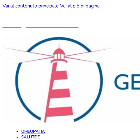
Vai al contenuto principale
Vai al piè di pagina
Un blog ideato da CeMON
OMEOPATIA
SALUTE E