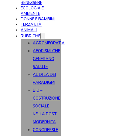
BENESSERE
ECOLOGIA E
AMBIENTE
DONNE E BAMBINI
TERZA ETÀ
ANIMALI
RUBRICHE
AGROMEOPATIA
AFORISMI CHE
GENERANO
SALUTE
AL DI LÀ DEI
PARADIGMI
BIO –
COSTRUZIONE
SOCIALE
NELLA POST
MODERNITÀ
CONGRESSI E