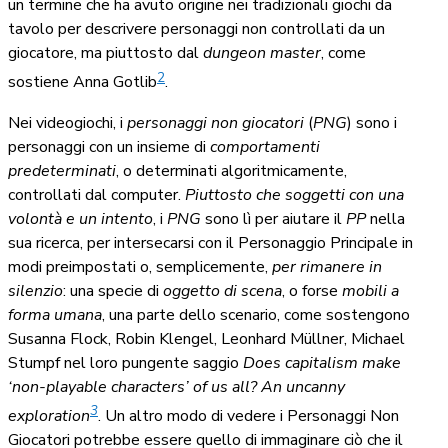
un termine che ha avuto origine nei tradizionali giochi da
tavolo per descrivere personaggi non controllati da un
giocatore, ma piuttosto dal
dungeon master
, come
2
sostiene Anna Gotlib
.
Nei videogiochi, i
personaggi non giocatori
(
PNG
) sono i
personaggi con un insieme di
comportamenti
predeterminati
, o determinati algoritmicamente,
controllati dal computer.
Piuttosto che soggetti con una
volontà e un intento
, i
PNG
sono lì per aiutare il
PP
nella
sua ricerca, per intersecarsi con il Personaggio Principale in
modi preimpostati o, semplicemente,
per rimanere in
silenzio
: una specie di
oggetto di scena
, o forse
mobili a
forma umana
, una parte dello scenario, come sostengono
Susanna Flock, Robin Klengel, Leonhard Müllner, Michael
Stumpf nel loro pungente saggio
Does capitalism make
‘non-playable characters’ of us all? An uncanny
3
exploration
. Un altro modo di vedere i Personaggi Non
Giocatori potrebbe essere quello di immaginare ciò che il