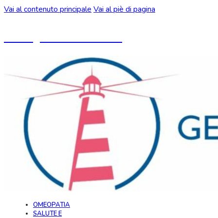
Vai al contenuto principale
Vai al piè di pagina
Un blog ideato da CeMON
OMEOPATIA
SALUTE E