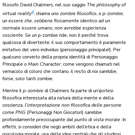
filosofo David Chalmers, nel suo saggio
The philosophy of
4
virtual reality
, chiama uno
zombie filosofico
, o
p-zombie
,
un
essere che
,
sebbene fisicamente identico ad un
normale essere umano
,
non avrebbe esperienza
cosciente
. Se un p-zombie ride, non è perché trova
qualcosa di divertente: il suo comportamento è puramente
imitativo del vero individuo (personaggio principale!). Per
qualcuno convinto della propria identità di Personaggio
Principale o
Main Character
, come vengono chiamati nel
vernacolo di coloro che contano, il resto di noi sarebbe,
forse, solo tanti zombie.
Mentre il
p-zombie
di Chalmers fa parte di un’ipotesi
filosofica interessata alla natura della mente e della
coscienza,
l’interpretazione non filosofica delle persone
come PNG
(Personaggi Non Giocatori) sarebbe
profondamente
preoccupante dal punto di vista morale
. In
effetti, si consideri che negli ambiti dell’etica e della
psicologia morale, una delle idee centrali che gli studiosi