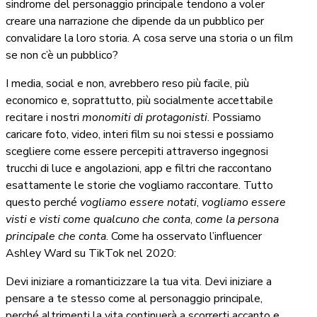
sindrome del personaggio principale tendono a voler
creare una narrazione che dipende da un pubblico per
convalidare la loro storia. A cosa serve una storia o un film
se non c’è un pubblico?
I media, social e non, avrebbero reso più facile, più
economico e, soprattutto, più socialmente accettabile
recitare i nostri
monomiti
di protagonisti
. Possiamo
caricare foto, video, interi film su noi stessi e possiamo
scegliere come essere percepiti attraverso ingegnosi
trucchi di luce e angolazioni, app e filtri che raccontano
esattamente le storie che vogliamo raccontare. Tutto
questo perché
vogliamo essere notati
,
vogliamo essere
visti e visti come qualcuno che conta
,
come la persona
principale che conta
. Come ha osservato l’influencer
Ashley Ward su TikTok nel 2020:
Devi iniziare a romanticizzare la tua vita. Devi iniziare a
pensare a te stesso come al personaggio principale,
perché altrimenti la vita continuerà a scorrerti accanto e