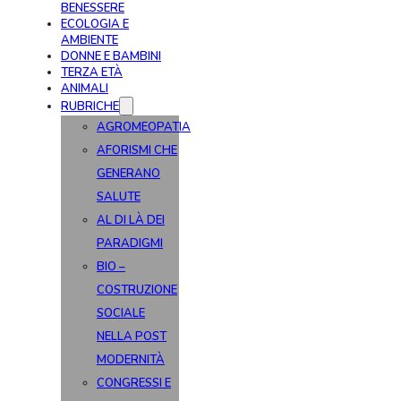
BENESSERE
ECOLOGIA E
AMBIENTE
DONNE E BAMBINI
TERZA ETÀ
ANIMALI
RUBRICHE
AGROMEOPATIA
AFORISMI CHE
GENERANO
SALUTE
AL DI LÀ DEI
PARADIGMI
BIO –
COSTRUZIONE
SOCIALE
NELLA POST
MODERNITÀ
CONGRESSI E