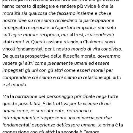
hanno cercato di spiegare e rendere più vivide è che
la
moralità sia qualcosa che facciamo insieme
e
che
le
nostre idee su chi siamo richiedano la partecipazione
impegnata reciproca
e
un’apertura empatica
,
non solo
sull’agire morale reciproco
,
ma
, altresì,
ai vicendevoli
stati emotivi
. Questi assiomi, stando a Chalmers, sono
vincoli fondamentali per il nostro
mondo di vita condiviso
.
Da questa prospettiva della filosofia morale,
dovremmo
vedere gli altri come pienamente umani ed essere
impegnati gli uni con gli altri come esseri morali per
comprendere chi siamo
e
chi siamo in relazione agli altri
e al mondo
.
Ma la
narrazione del personaggio principale
nega tutte
queste possibilità
.
È distruttiva per la visione di noi
umani come, essenzialmente, relazionali e
interdipendenti
e
rappresenta una minaccia per due
fondamentali esperienze dell’essere umano
: la prima è la
connessione con gli altri
; la seconda è
l’amore
.