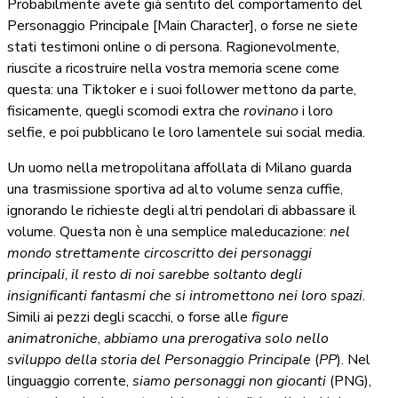
Probabilmente avete già sentito del comportamento del
Personaggio Principale [Main Character], o forse ne siete
stati testimoni online o di persona. Ragionevolmente,
riuscite a ricostruire nella vostra memoria scene come
questa: una Tiktoker e i suoi follower mettono da parte,
fisicamente, quegli scomodi extra che
rovinano
i loro
selfie, e poi pubblicano le loro lamentele sui social media.
Un uomo nella metropolitana affollata di Milano guarda
una trasmissione sportiva ad alto volume senza cuffie,
ignorando le richieste degli altri pendolari di abbassare il
volume. Questa non è una semplice maleducazione:
nel
mondo strettamente circoscritto dei personaggi
principali
,
il resto di noi sarebbe soltanto degli
insignificanti fantasmi che si intromettono nei loro spazi
.
Simili ai pezzi degli scacchi, o forse alle
figure
animatroniche
,
abbiamo una prerogativa solo nello
sviluppo della storia del Personaggio Principale
(
PP
). Nel
linguaggio corrente,
siamo personaggi non giocanti
(PNG),