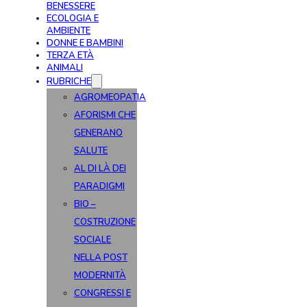
BENESSERE
ECOLOGIA E
AMBIENTE
DONNE E BAMBINI
TERZA ETÀ
ANIMALI
RUBRICHE
AGROMEOPATIA
AFORISMI CHE
GENERANO
SALUTE
AL DI LÀ DEI
PARADIGMI
BIO –
COSTRUZIONE
SOCIALE
NELLA POST
MODERNITÀ
CONGRESSI E