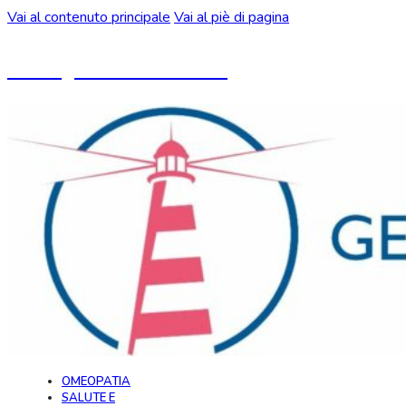
Vai al contenuto principale
Vai al piè di pagina
Un blog ideato da CeMON
OMEOPATIA
SALUTE E