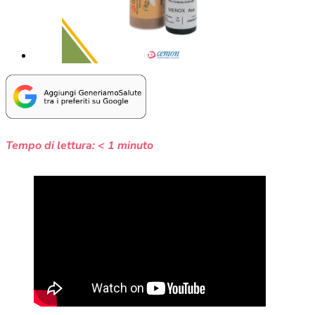
Tempo di lettura:
< 1
minuto