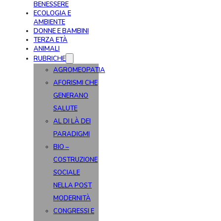
BENESSERE
ECOLOGIA E
AMBIENTE
DONNE E BAMBINI
TERZA ETÀ
ANIMALI
RUBRICHE
AGROMEOPATIA
AFORISMI CHE
GENERANO
SALUTE
AL DI LÀ DEI
PARADIGMI
BIO –
COSTRUZIONE
SOCIALE
NELLA POST
MODERNITÀ
CONGRESSI E