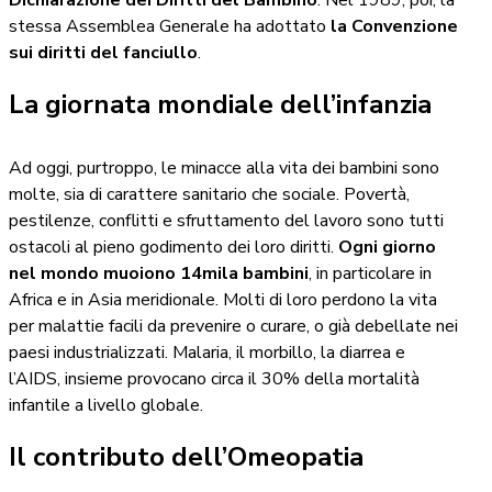
Dichiarazione dei Diritti del Bambino
. Nel 1989, poi, la
stessa Assemblea Generale ha adottato
la Convenzione
sui diritti del fanciullo
.
La giornata mondiale dell’infanzia
Ad oggi, purtroppo, le minacce alla vita dei bambini sono
molte, sia di carattere sanitario che sociale. Povertà,
pestilenze, conflitti e sfruttamento del lavoro sono tutti
ostacoli al pieno godimento dei loro diritti.
Ogni giorno
nel mondo muoiono 14mila bambini
, in particolare in
Africa e in Asia meridionale. Molti di loro perdono la vita
per malattie facili da prevenire o curare, o già debellate nei
paesi industrializzati. Malaria, il morbillo, la diarrea e
l’AIDS, insieme provocano circa il 30% della mortalità
infantile a livello globale.
Il contributo dell’Omeopatia