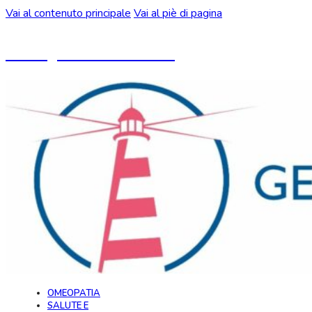
Vai al contenuto principale
Vai al piè di pagina
Un blog ideato da CeMON
OMEOPATIA
SALUTE E